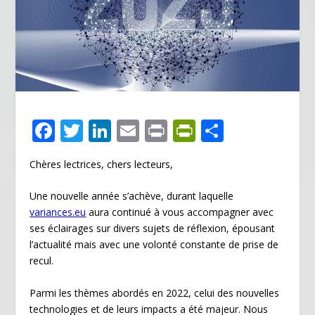
F
T
Li
E
Pr
Pr
P
ac
w
n
m
in
in
ar
Chères lectrices, chers lecteurs,
e
itt
k
ai
t
tF
ta
b
er
e
l
ri
g
Une nouvelle année s’achève, durant laquelle
o
dI
e
er
variances.eu
aura continué à vous accompagner avec
ses éclairages sur divers sujets de réflexion, épousant
o
n
n
l’actualité mais avec une volonté constante de prise de
k
dl
recul.
y
Parmi les thèmes abordés en 2022, celui des nouvelles
technologies et de leurs impacts a été majeur. Nous