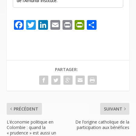
de l’Amundi Institute.
F
T
Li
E
Pr
Pr
P
ac
w
n
m
in
in
ar
e
itt
k
ai
t
tF
ta
b
er
e
l
ri
g
o
dI
e
er
PARTAGER:
o
n
n
k
dl
y
PRÉCÉDENT
SUIVANT
L’économie politique en
De l’origine catholique de la
Colombie : quand la
participation aux bénéfices
« prudence » est aussi un