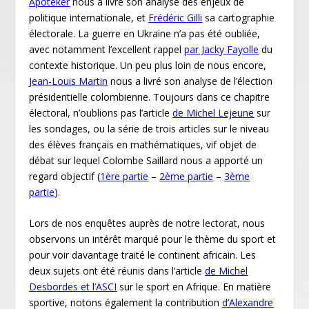
Apoteker
nous a livré son analyse des enjeux de
politique internationale, et
Frédéric Gilli
sa cartographie
électorale. La guerre en Ukraine n’a pas été oubliée,
avec notamment l’excellent rappel
par Jacky Fayolle
du
contexte historique. Un peu plus loin de nous encore,
Jean-Louis Martin
nous a livré son analyse de l’élection
présidentielle colombienne. Toujours dans ce chapitre
électoral, n’oublions pas l’article
de Michel Lejeune
sur
les sondages, ou la série de trois articles sur le niveau
des élèves français en mathématiques, vif objet de
débat sur lequel Colombe Saillard nous a apporté un
regard objectif (
1
ère
partie
–
2
ème
partie
–
3
ème
partie
).
Lors de nos enquêtes auprès de notre lectorat, nous
observons un intérêt marqué pour le thème du sport et
pour voir davantage traité le continent africain. Les
deux sujets ont été réunis dans l’article
de Michel
Desbordes et l’ASCI
sur le sport en Afrique. En matière
sportive, notons également la contribution
d’Alexandre