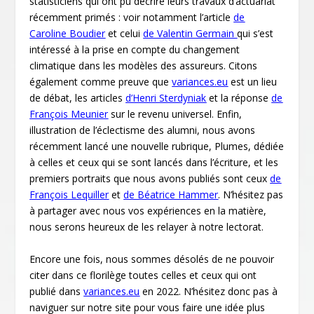
statisticiens qui ont pu décrire leurs travaux d’actuariat
récemment primés : voir notamment l’article
de
Caroline Boudier
et celui
de Valentin Germain
qui s’est
intéressé à la prise en compte du changement
climatique dans les modèles des assureurs. Citons
également comme preuve que
variances.eu
est un lieu
de débat, les articles
d’Henri Sterdyniak
et la réponse
de
François Meunier
sur le revenu universel. Enfin,
illustration de l’éclectisme des alumni, nous avons
récemment lancé une nouvelle rubrique, Plumes, dédiée
à celles et ceux qui se sont lancés dans l’écriture, et les
premiers portraits que nous avons publiés sont ceux
de
François Lequiller
et
de Béatrice Hammer
. N’hésitez pas
à partager avec nous vos expériences en la matière,
nous serons heureux de les relayer à notre lectorat.
Encore une fois, nous sommes désolés de ne pouvoir
citer dans ce florilège toutes celles et ceux qui ont
publié dans
variances.eu
en 2022. N’hésitez donc pas à
naviguer sur notre site pour vous faire une idée plus