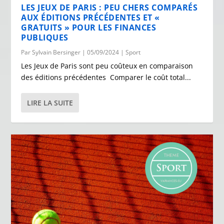
LES JEUX DE PARIS : PEU CHERS COMPARÉS
AUX ÉDITIONS PRÉCÉDENTES ET «
GRATUITS » POUR LES FINANCES
PUBLIQUES
Par
Sylvain Bersinger
|
05/09/2024
|
Sport
Les Jeux de Paris sont peu coûteux en comparaison
des éditions précédentes Comparer le coût total...
LIRE LA SUITE