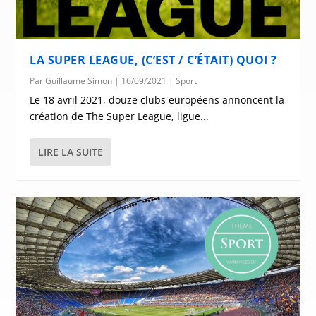
LA SUPER LEAGUE, (C’EST / C’ÉTAIT) QUOI ?
Par
Guillaume Simon
|
16/09/2021
|
Sport
Le 18 avril 2021, douze clubs européens annoncent la
création de The Super League, ligue...
LIRE LA SUITE