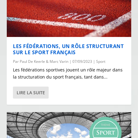
LES FÉDÉRATIONS, UN RÔLE STRUCTURANT
SUR LE SPORT FRANÇAIS
Par
Paul De Keerle & Marc Varin
|
07/09/2023
|
Sport
Les fédérations sportives jouent un rôle majeur dans
la structuration du sport français, tant dans...
LIRE LA SUITE