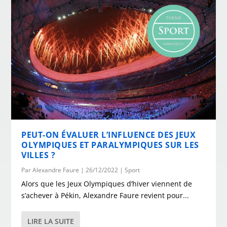
PEUT-ON ÉVALUER L’INFLUENCE DES JEUX
OLYMPIQUES ET PARALYMPIQUES SUR LES
VILLES ?
Par
Alexandre Faure
|
26/12/2022
|
Sport
Alors que les Jeux Olympiques d’hiver viennent de
s’achever à Pékin, Alexandre Faure revient pour...
LIRE LA SUITE