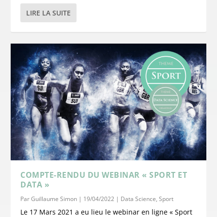
LIRE LA SUITE
COMPTE-RENDU DU WEBINAR « SPORT ET
DATA »
Par
Guillaume Simon
|
19/04/2022
|
Data Science
,
Sport
Le 17 Mars 2021 a eu lieu le webinar en ligne « Sport