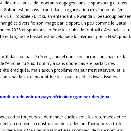
s stades mais aussi de montants engagés dans le sponsoring et dans
le Gabon est un pays expert dans l’organisation d’événements (en
e « La Tropicale »). Et si, en entendant « Rwanda », beaucoup pensen
changé et diversifie son image par le sport, un peu comme le Qatar : i
e en 2025 et sponsorise même les clubs de football d’Arsenal et du
té et la ligue de basket est développée localement par la NBA, pour l
ortif dans un passé récent, auquel nous consacrons un chapitre, la
’Afrique du Sud. Tout n’y a sans doute pas été parfait, des
pas été éradiquée, mais aucun problème majeur n’est intervenu et le
 » par la suite, pour attirer les touristes et les investisseurs
monde ou de voir un pays africain organiser des Jeux
 peut certes toujours se demander quelles sont les retombées et ce
ments : combien la construction de stades ou d’aéroports a-t-elle
s dépensé ? Mais les infrastructures sportives, de transport, etc,