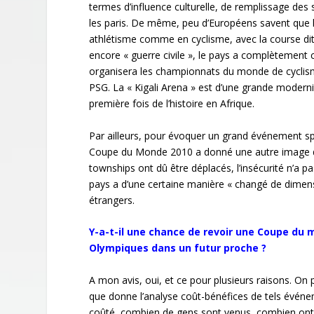
termes d’influence culturelle, de remplissage de
les paris. De même, peu d’Européens savent que 
athlétisme comme en cyclisme, avec la course dit
encore « guerre civile », le pays a complètement 
organisera les championnats du monde de cyclism
PSG. La « Kigali Arena » est d’une grande moderni
première fois de l’histoire en Afrique.
Par ailleurs, pour évoquer un grand événement sp
Coupe du Monde 2010 a donné une autre image de l
townships ont dû être déplacés, l’insécurité n’a 
pays a d’une certaine manière « changé de dimension
étrangers.
Y-a-t-il une chance de revoir une Coupe du 
Olympiques dans un futur proche
?
A mon avis, oui, et ce pour plusieurs raisons. On
que donne l’analyse coût-bénéfices de tels événe
coûté, combien de gens sont venus, combien ont-il