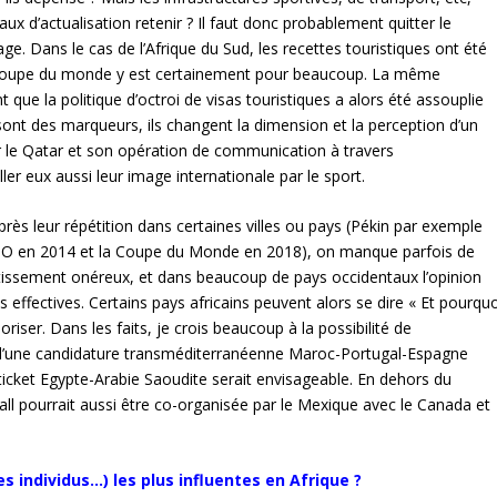
 taux d’actualisation retenir ? Il faut donc probablement quitter le
e. Dans le cas de l’Afrique du Sud, les recettes touristiques ont été
a Coupe du monde y est certainement pour beaucoup. La même
 que la politique d’octroi de visas touristiques a alors été assouplie
sont des marqueurs, ils changent la dimension et la perception d’un
ter le Qatar et son opération de communication à travers
ller eux aussi leur image internationale par le sport.
rès leur répétition dans certaines villes ou pays (Pékin par exemple
es JO en 2014 et la Coupe du Monde en 2018), on manque parfois de
estissement onéreux, et dans beaucoup de pays occidentaux l’opinion
ffectives. Certains pays africains peuvent alors se dire « Et pourquo
riser. Dans les faits, je crois beaucoup à la possibilité de
e d’une candidature transméditerranéenne Maroc-Portugal-Espagne
ket Egypte-Arabie Saoudite serait envisageable. En dehors du
ll pourrait aussi être co-organisée par le Mexique avec le Canada et
es individus…) les plus influentes en Afrique ?