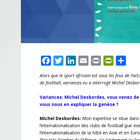
F
T
Li
E
Pr
Pr
P
ac
w
n
m
in
in
ar
Alors que le sport africain est sous les feux de l’ac
e
itt
k
ai
t
tF
ta
de football, variances.eu a interrogé Michel Desbor
b
er
e
l
ri
g
o
dI
e
er
Variances: Michel Desbordes, vous venez de 
vous nous en expliquer la genèse ?
o
n
n
k
dl
Michel Desbordes:
Mon expertise se situe dans 
l’internationalisation des clubs de football (par
y
l’internationalisation de la NBA en Asie et en Eur
être très familier de l’Afrique, j’ai également eu 