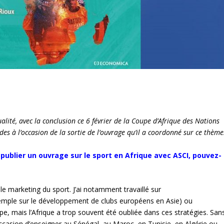
tualité, avec la conclusion ce 6 février de la Coupe d’Afrique des Nations
des à l’occasion de la sortie de l’ouvrage qu’il a coordonné sur ce thème
publier un ouvrage sur le sport en Afrique avec ASCI, pouvez-
le marketing du sport. J’ai notamment travaillé sur
 exemple sur le développement de clubs européens en Asie) ou
ope, mais l’Afrique a trop souvent été oubliée dans ces stratégies. San
l’occasion d’enseigner au Sénégal, au Maroc, en Tunisie, en Algérie ou