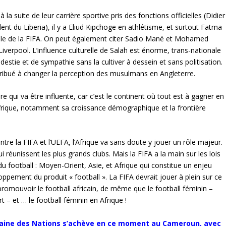
 la suite de leur carrière sportive pris des fonctions officielles (Didier
t du Liberia), il y a Eliud Kipchoge en athlétisme, et surtout Fatma
 de la FIFA. On peut également citer Sadio Mané et Mohamed
Liverpool. L’influence culturelle de Salah est énorme, trans-nationale
destie et de sympathie sans la cultiver à dessein et sans politisation.
ibué à changer la perception des musulmans en Angleterre.
re qui va être influente, car c’est le continent où tout est à gagner en
Afrique, notamment sa croissance démographique et la frontière
entre la FIFA et l’UEFA, l’Afrique va sans doute y jouer un rôle majeur.
 réunissent les plus grands clubs. Mais la FIFA a la main sur les lois
du football : Moyen-Orient, Asie, et Afrique qui constitue un enjeu
ppement du produit « football ». La FIFA devrait jouer à plein sur ce
romouvoir le football africain, de même que le football féminin –
t – et … le football féminin en Afrique !
fricaine des Nations s’achève en ce moment au Cameroun, avec