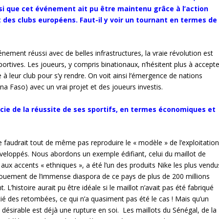
si que cet événement ait pu être maintenu grâce à l’action
êt des clubs européens. Faut-il y voir un tournant en termes de
ement réussi avec de belles infrastructures, la vraie révolution est
portives. Les joueurs, y compris binationaux, n’hésitent plus à accepte
te à leur club pour s’y rendre. On voit ainsi l’émergence de nations
a Faso) avec un vrai projet et des joueurs investis.
cie de la réussite de ses sportifs, en termes économiques et
il ne faudrait tout de même pas reproduire le « modèle » de l’exploitatio
éveloppés. Nous abordons un exemple édifiant, celui du maillot de
, aux accents « ethniques », a été l’un des produits Nike les plus vendu
ouement de l’immense diaspora de ce pays de plus de 200 millions
 L’histoire aurait pu être idéale si le maillot n’avait pas été fabriqué
icié des retombées, ce qui n’a quasiment pas été le cas ! Mais qu’un
l désirable est déjà une rupture en soi. Les maillots du Sénégal, de la