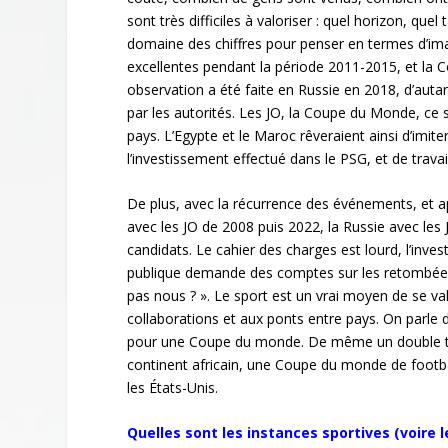
sont très difficiles à valoriser : quel horizon, quel
domaine des chiffres pour penser en termes d’imag
excellentes pendant la période 2011-2015, et l
observation a été faite en Russie en 2018, d’autant
par les autorités. Les JO, la Coupe du Monde, ce 
pays. L’Egypte et le Maroc rêveraient ainsi d’imi
l’investissement effectué dans le PSG, et de travai
De plus, avec la récurrence des événements, et ap
avec les JO de 2008 puis 2022, la Russie avec l
candidats. Le cahier des charges est lourd, l’inv
publique demande des comptes sur les retombées e
pas nous ? ». Le sport est un vrai moyen de se valo
collaborations et aux ponts entre pays. On parl
pour une Coupe du monde. De même un double tic
continent africain, une Coupe du monde de footba
les États-Unis.
Quelles sont les instances sportives (voire l