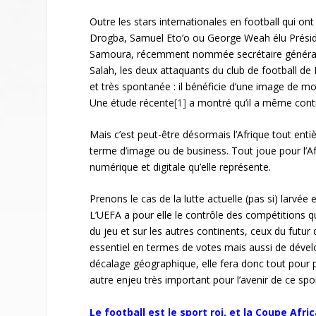
Outre les stars internationales en football qui ont à
Drogba, Samuel Eto’o ou George Weah élu Présiden
Samoura, récemment nommée secrétaire générale
Salah, les deux attaquants du club de football de 
et très spontanée : il bénéficie d’une image de mo
Une étude récente
[1]
a montré qu’il a même contr
Mais c’est peut-être désormais l’Afrique tout entiè
terme d’image ou de business. Tout joue pour l’
numérique et digitale qu’elle représente.
Prenons le cas de la lutte actuelle (pas si) larvée 
L’UEFA a pour elle le contrôle des compétitions qui
du jeu et sur les autres continents, ceux du futur 
essentiel en termes de votes mais aussi de dévelo
décalage géographique, elle fera donc tout pour p
autre enjeu très important pour l’avenir de ce spor
Le football est le sport roi, et la Coupe A