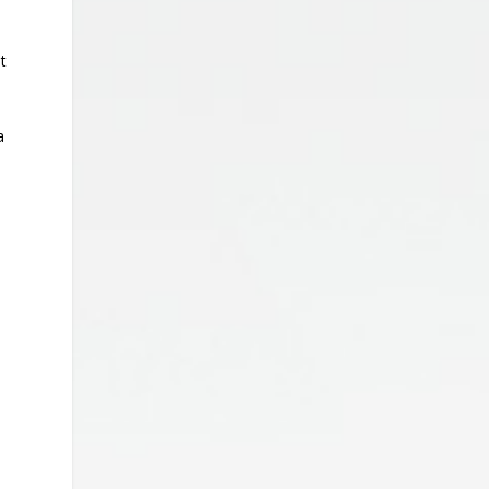
t
l
a