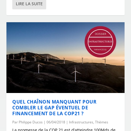
LIRE LA SUITE
QUEL CHAÎNON MANQUANT POUR
COMBLER LE GAP ÉVENTUEL DE
FINANCEMENT DE LA COP21 ?
Par
Philippe Ducos
|
06/04/2018
|
Infrastructures
,
Thèmes
La promesse de la COP 21 est d’atteindre 100Mds de