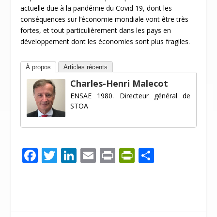
actuelle due à la pandémie du Covid 19, dont les
conséquences sur l’économie mondiale vont être très
fortes, et tout particulièrement dans les pays en
développement dont les économies sont plus fragiles.
À propos
Articles récents
Charles-Henri Malecot
ENSAE 1980. Directeur général de
STOA
F
T
Li
E
Pr
Pr
P
ac
w
n
m
in
in
ar
e
itt
k
ai
t
tF
ta
b
er
e
l
ri
g