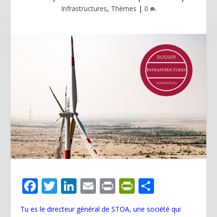
Infrastructures
,
Thèmes
|
0
F
T
Li
E
Pr
Pr
P
ac
w
n
m
in
in
ar
Tu es le directeur général de STOA, une société qui
e
itt
k
ai
t
tF
ta