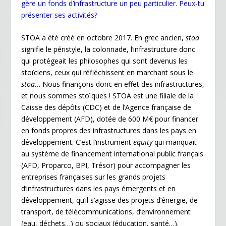
gère un fonds d’infrastructure un peu particulier. Peux-tu
b
er
e
l
ri
g
présenter ses activités?
o
dI
e
er
STOA a été créé en octobre 2017. En grec ancien,
stoa
o
n
n
signifie le péristyle, la colonnade, l’infrastructure donc
k
dl
qui protégeait les philosophes qui sont devenus les
stoïciens, ceux qui réfléchissent en marchant sous le
y
stoa
… Nous finançons donc en effet des infrastructures,
et nous sommes stoïques ! STOA est une filiale de la
Caisse des dépôts (CDC) et de l’Agence française de
développement (AFD), dotée de 600 M€ pour financer
en fonds propres des infrastructures dans les pays en
développement. C’est l’instrument
equity
qui manquait
au système de financement international public français
(AFD, Proparco, BPI, Trésor) pour accompagner les
entreprises françaises sur les grands projets
d’infrastructures dans les pays émergents et en
développement, qu’il s’agisse des projets d’énergie, de
transport, de télécommunications, d’environnement
(eau, déchets…) ou sociaux (éducation, santé…).