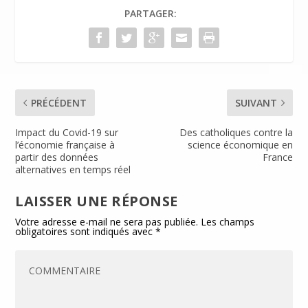
o
dI
e
er
PARTAGER:
o
n
n
k
dl
y
PRÉCÉDENT
SUIVANT
Impact du Covid-19 sur
Des catholiques contre la
l’économie française à
science économique en
partir des données
France
alternatives en temps réel
LAISSER UNE RÉPONSE
Votre adresse e-mail ne sera pas publiée.
Les champs
obligatoires sont indiqués avec
*