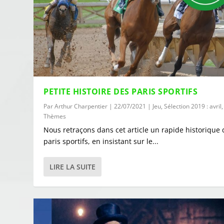
PETITE HISTOIRE DES PARIS SPORTIFS
Par
Arthur Charpentier
|
22/07/2021
|
Jeu
,
Sélection 2019 : avril
,
Thèmes
Nous retraçons dans cet article un rapide historique 
paris sportifs, en insistant sur le...
LIRE LA SUITE