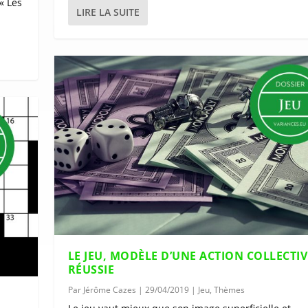
 « Les
LIRE LA SUITE
LE JEU, MODÈLE D’UNE ACTION COLLECTIV
RÉUSSIE
Par
Jérôme Cazes
|
29/04/2019
|
Jeu
,
Thèmes