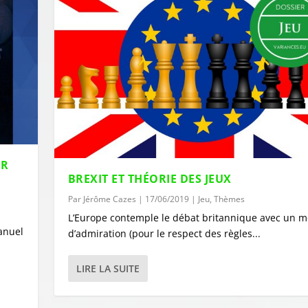
ER
BREXIT ET THÉORIE DES JEUX
Par
Jérôme Cazes
|
17/06/2019
|
Jeu
,
Thèmes
L’Europe contemple le débat britannique avec un 
manuel
d’admiration (pour le respect des règles...
LIRE LA SUITE