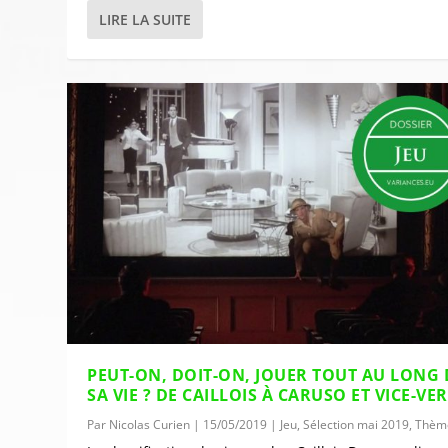
LIRE LA SUITE
PEUT-ON, DOIT-ON, JOUER TOUT AU LONG 
SA VIE ? DE CAILLOIS À CARUSO ET VICE-VE
Par
Nicolas Curien
|
15/05/2019
|
Jeu
,
Sélection mai 2019
,
Thèm