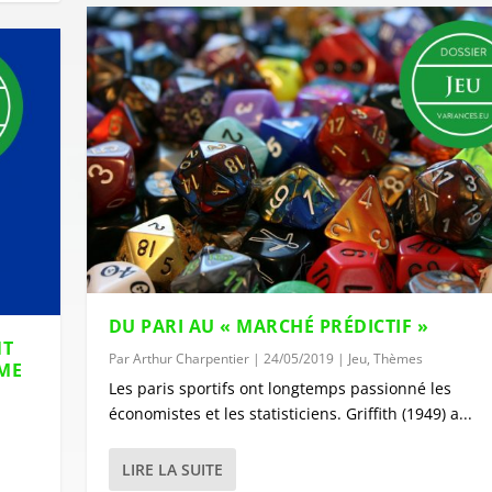
DU PARI AU « MARCHÉ PRÉDICTIF »
NT
Par
Arthur Charpentier
|
24/05/2019
|
Jeu
,
Thèmes
ÈME
Les paris sportifs ont longtemps passionné les
économistes et les statisticiens. Griffith (1949) a...
LIRE LA SUITE