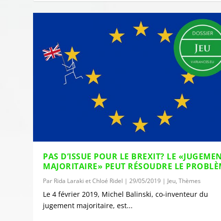
PAS D’ISSUE POUR LE BREXIT? LE «JUGEME
MAJORITAIRE» PEUT RÉSOUDRE LE PROBL
Par
Rida Laraki et Chloé Ridel
|
29/05/2019
|
Jeu
,
Thèmes
Le 4 février 2019, Michel Balinski, co-inventeur du
jugement majoritaire, est...