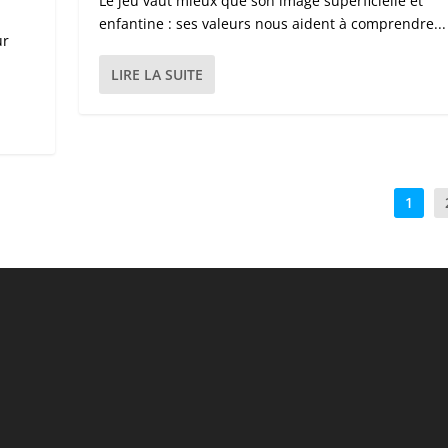
Le jeu vaut mieux que son image superficielle et
enfantine : ses valeurs nous aident à comprendre...
ur
LIRE LA SUITE
1