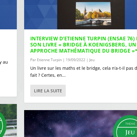
INTERVIEW D’ETIENNE TURPIN (ENSAE 76)
SON LIVRE « BRIDGE À KOENIGSBERG, UN
APPROCHE MATHÉMATIQUE DU BRIDGE »
Par
Etienne Turpin
|
19/09/2022
|
Jeu
y au
Un livre sur les maths et le bridge, cela n’a-t-il pas 
fait ? Certes, en...
LIRE LA SUITE