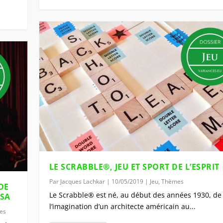
LE SCRABBLE®, JEU ET SPORT DE L’ESPRIT
Par
Jacques Lachkar
|
10/05/2019
|
Jeu
,
Thèmes
DE
Le Scrabble® est né, au début des années 1930, de
RSA
l’imagination d’un architecte américain au...
es