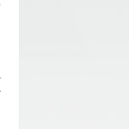
s
n
,
a
,