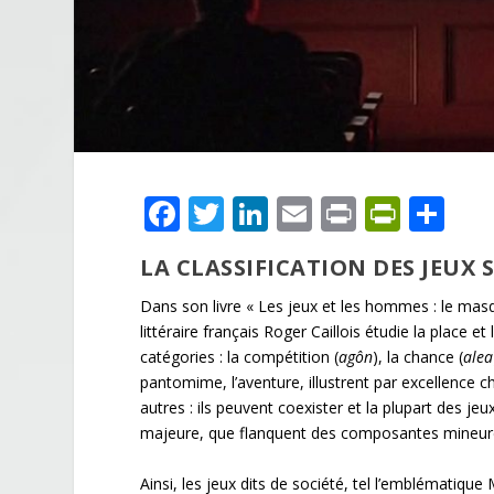
F
T
Li
E
Pr
Pr
P
ac
w
n
m
in
in
ar
LA CLASSIFICATION DES JEUX 
e
itt
k
ai
t
tF
ta
Dans son livre « Les jeux et les hommes : le masq
b
er
e
l
ri
g
littéraire français Roger Caillois étudie la place e
o
dI
e
er
catégories : la compétition (
agôn
), la chance (
alea
o
n
n
pantomime, l’aventure, illustrent par excellence c
autres : ils peuvent coexister et la plupart des
k
dl
majeure, que flanquent des composantes mineur
y
Ainsi, les jeux dits de société, tel l’emblématiq