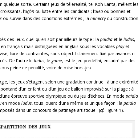
en quelque sorte. Certains jeux de téléréalité, tel Koh Lanta, mêlent le
roissants, l’
agôn
ou lutte entre les candidats ; l’
alea
ou bonnes et
nx
ou survie dans des conditions extrêmes ; la
mimicry
ou constructio
 des jeux, quel qu’en soit par ailleurs le type : la
paidia
et le
ludus
,
 en français mais distinguées en anglais sous les vocables
play
et
ovisé, libre de contraintes, sans objectif clairement fixé par avance, ni
cès. De l’autre le
ludus
, le
game
, est le jeu prédéfini, encadré par des
 sous peine de pénalité, voire de mise hors-jeu.
ie, les jeux s’étagent selon une gradation continue : à une extrémité
pontané d’un enfant ou d’un jeu de ballon improvisé sur la plage ; à
ar d’une épreuve sportive olympique ou du jeu d’échecs. En mode
paidi
 qu’en mode
ludus
, tous jouent d’une même et unique façon : la
paidia
imposés dans un concours de patinage artistique ! (
cf
. Figure 1).