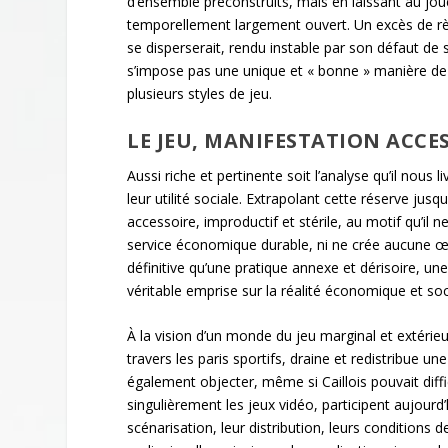
d’ensemble préconstruits, mais en laissant au joue
temporellement largement ouvert. Un excès de règles
se disperserait, rendu instable par son défaut de str
s’impose pas une unique et « bonne » manière de 
plusieurs styles de jeu.
LE JEU, MANIFESTATION ACCE
Aussi riche et pertinente soit l’analyse qu’il nous
leur utilité sociale. Extrapolant cette réserve jus
accessoire, improductif et stérile, au motif qu’il 
service économique durable, ni ne crée aucune œuv
définitive qu’une pratique annexe et dérisoire, une
véritable emprise sur la réalité économique et soc
À la vision d’un monde du jeu marginal et extérie
travers les paris sportifs, draine et redistribue 
également objecter, même si Caillois pouvait diffic
singulièrement les jeux vidéo, participent aujourd’
scénarisation, leur distribution, leurs condition