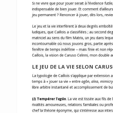
Si ne vivre que pour jouer serait à l’évidence futil
indispensable de bien jouer. Et comment d’ailleur
jeu permanent ? Renoncer à jouer, dès lors, revien
Le jeu et la vie interfèrent à deux degrés emboîté
ludiques, que Caillois a classifiées ; au second d
matriciel au sens du film Matrix, un jeu dans lequ
incontournable où nous jouons gros, partie après 
fenêtre de temps indéfinie – mais finie et non rép
Caillois, la vision de Caruso Celinni, mon double
LE JEU DE LA VIE SELON CARU
La typologie de Caillois s’applique par extension a
temps à « jouer sa vie » entre
agôn
,
alea
,
mimicry
libre arbitre instantané et accomplissement de
(
i
)
Tempérer l’
agôn
. La vie est tissée aux fils 
rivalités amoureuses, relations familiales ou profe
chef la théorie éponyme, qui s’intéresse aux inte