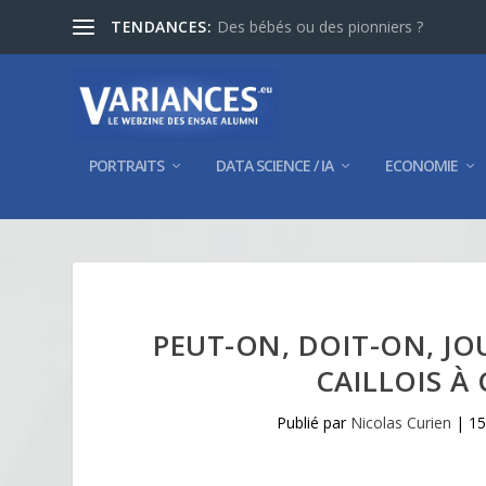
TENDANCES:
Des bébés ou des pionniers ?
PORTRAITS
DATA SCIENCE / IA
ECONOMIE
PEUT-ON, DOIT-ON, JO
CAILLOIS À
Publié par
Nicolas Curien
|
15