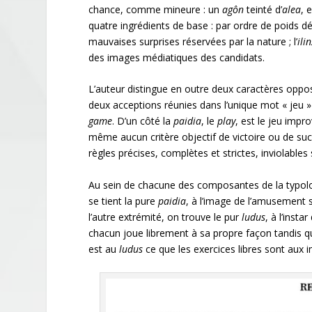
chance, comme mineure : un
agôn
teinté d’
alea
, 
quatre ingrédients de base : par ordre de poids déc
mauvaises surprises réservées par la nature ; l’
ili
des images médiatiques des candidats.
L’auteur distingue en outre deux caractères opposés
deux acceptions réunies dans l’unique mot « jeu »
game
. D’un côté la
paidia
, le
play
, est le jeu impr
même aucun critère objectif de victoire ou de suc
règles précises, complètes et strictes, inviolables
Au sein de chacune des composantes de la typolog
se tient la pure
paidia
, à l’image de l’amusement s
l’autre extrémité, on trouve le pur
ludus
, à l’inst
chacun joue librement à sa propre façon tandis
est au
ludus
ce que les exercices libres sont aux 