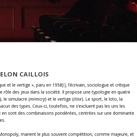
SELON CAILLOIS
ue et le vertige », paru en 1958
[i]
, l’écrivain, sociologue et critique
t le rôle des jeux dans la société. Il propose une typologie en quatre
), le simulacre (
mimicry
) et le vertige (
ilinx
). Le sport, le loto, la
hacun des types. Ceux-ci, toutefois, ne s’excluent pas les uns les
 jeux en sont des combinaisons pondérées, centrées sur une dominante
es.
ue Monopoly, marient le plus souvent compétition, comme majeure, et