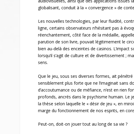
audiovisuelles, ainsi que des applications issues l
globalisant, conduit à la « convergence » de cont
Les nouvelles technologies, par leur fluidité, con
ligne, certains observateurs n’hésitant pas à é
réenchantement, côté face de la médaille, appelle 
parution de son livre, pouvait légitimement le circ
bien au-delà des enceintes de casinos. L’impact so
lorsqu’il s’agit de culture et de divertissement ; 
sens.
Que le jeu, sous ses diverses formes, ait pénétré
sensiblement plus forte que ne l’imaginait sans dou
d’accoutumance ou de méfiance, n’est en rien for
profonds, ancrés dans le psychisme humain. Le jeu,
la thèse selon laquelle le « désir de jeu », en miro
marge du fonctionnement de nos esprits, en cons
Peut-on, doit-on jouer tout au long de sa vie ?