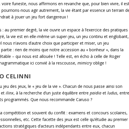
e, voire funeste, nous affirmons en revanche que, pour bien vivre, il es
s pourrions-nous agir autrement, la vie étant par essence un terrain d
drait à jouer un jeu fort dangereux !
s : au premier degré, la vie ouvre un espace à l’exercice des pratiques
egré, la vie est en elle-même un super-jeu, un jeu continu et englobant,
el nous n’avons d’autre choix que participer et miser, un jeu
partie : rien de moins que notre accession au « bonheur », dans la
étable – qui nous est allouée ! Telle est, en écho à celle de Roger
 anagrammatique ici convié à la rescousse,
mimicry
oblige !
SO CELINNI
u jeu des jeux, le « jeu de la vie ». Chacun de nous passe ainsi son
et
ilinx
, à la recherche d’un juste équilibre entre
paidia
et
ludus
, entr
 buts programmés. Que nous recommande Caruso ?
de la compétition et souvent du conflit : examens et concours scolaires,
ssionnelles, etc. Cette facette des jeux est celle qu’étudie au premier
ractions stratégiques d’acteurs indépendants entre eux, chacun