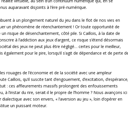
a réalité virtuelle, au sein d’un continuum numérique qui, en se
enus auparavant disjoints à l’ère pré-numérique.
tribuent à un plongement naturel du jeu dans le flot de nos vies en
voquer un phénomène de réenchantement ! Or toute opportunité de
un risque de désenchantement, côté pile. Si Caillois, à la date de
onscrire à l’addiction aux jeux d’argent, ce risque s’étend désormais
ciétal des jeux ne peut plus être négligé… certes pour le meilleur,
mais également pour le pire, lorsqu’il s’agit de dépendance et de perte d
 les rouages de l’économie et de la société avec une ampleur
te Caillois, qu’il suscite tant d’engouement, d’excitation, d’espérance
tuit : ces affleurements massifs prolongent des enfouissements
 à l’instar du rire, serait-il le propre de l’homme ? Nous avançons ici
ir dialectique avec son envers, « l’aversion au jeu », loin d’opérer en
titue un puissant moteur.