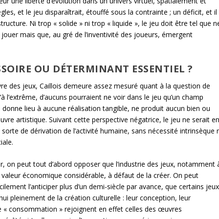
ur une liberté d’évolution dans un univers virtuel, spatialement et
, et le jeu disparaîtrait, étouffé sous la contrainte ; un déficit, et il
ucture. Ni trop « solide » ni trop « liquide », le jeu doit être tel que n
jouer mais que, au gré de l’inventivité des joueurs, émergent
SSOIRE OU DÉTERMINANT ESSENTIEL ?
 livre des jeux, Caillois demeure assez mesuré quant à la question de
qu’à l’extrême, d’aucuns pourraient ne voir dans le jeu qu’un champ
ne donne lieu à aucune réalisation tangible, ne produit aucun bien ou
re artistique. Suivant cette perspective négatrice, le jeu ne serait e
 sorte de dérivation de l’activité humaine, sans nécessité intrinsèque n
iale.
ur, on peut tout d’abord opposer que l’industrie des jeux, notamment 
une valeur économique considérable, à défaut de la créer. On peut
ilement l’anticiper plus d’un demi-siècle par avance, que certains jeux
hui pleinement de la création culturelle : leur conception, leur
s de « consommation » rejoignent en effet celles des œuvres