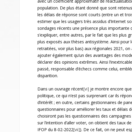
avec un coefficient approximatif de réactualisati
population. De plus étant donné que sont retenus
les délais de réponse sont courts (entre un et troi
estimer que les usagers très assidus d’Internet so
sondages récents une présence plus importante 
s’expliquer, entre autres, par le fait que les plus 
plus exposés aux thèses antisystème. Ainsi pour 
retraitées, voir plus bas) aux régionales 2021, o
ajouter également qu’un des avantages des modes 
déclarer des opinions extrêmes. Ainsi l’inextric
passé, responsable d’échecs comme celui, embléma
disparition.
Dans un ouvrage récent
[vi]
je montre encore que l
politique, ce qui n’est pas surprenant car ils rép
d’intérêt ; en outre, certains gestionnaires de pane
questionnaires pour améliorer les taux et délais de
choisiront pas les questionnaires des campagnes él
sur l’intention d’aller voter, on obtient des taux
IFOP du 8-02-2022
[vii]
). De ce fait, on ne peut e