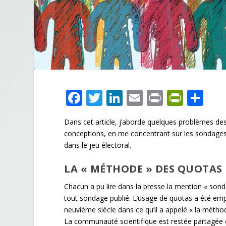
F
T
Li
E
Pr
Pr
P
ac
w
n
m
in
in
ar
Dans cet article, j’aborde quelques problèmes de
e
itt
k
ai
t
tF
ta
conceptions, en me concentrant sur les sondages d
b
er
e
l
ri
g
dans le jeu électoral.
o
dI
e
er
LA « MÉTHODE » DES QUOTAS 
o
n
n
Chacun a pu lire dans la presse la mention « so
k
dl
tout sondage publié. L’usage de quotas a été emp
y
neuvième siècle dans ce qu’il a appelé « la méthod
La communauté scientifique est restée partagée 