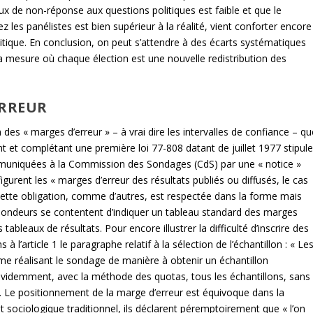
taux de non-réponse aux questions politiques est faible et que le
ez les panélistes est bien supérieur à la réalité, vient conforter encore
olitique. En conclusion, on peut s’attendre à des écarts systématiques
s la mesure où chaque élection est une nouvelle redistribution des
ERREUR
 des « marges d’erreur » – à vrai dire les intervalles de confiance – qu
t et complétant une première loi 77-808 datant de juillet 1977 stipul
ommuniquées à la Commission des Sondages (CdS) par une « notice »
gurent les « marges d’erreur des résultats publiés ou diffusés, le cas
Cette obligation, comme d’autres, est respectée dans la forme mais
les sondeurs se contentent d’indiquer un tableau standard des marges
tableaux de résultats. Pour encore illustrer la difficulté d’inscrire des
 à l’article 1 le paragraphe relatif à la sélection de l’échantillon : « Le
me réalisant le sondage de manière à obtenir un échantillon
 évidemment, avec la méthode des quotas, tous les échantillons, sans
s. Le positionnement de la marge d’erreur est équivoque dans la
t sociologique traditionnel, ils déclarent péremptoirement que « l’on