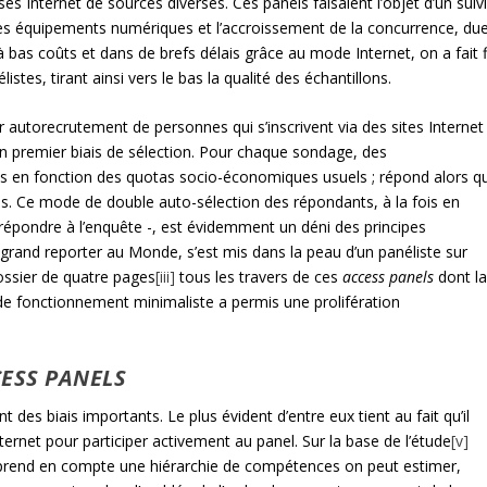
es Internet de sources diverses. Ces panels faisaient l’objet d’un suiv
des équipements numériques et l’accroissement de la concurrence, du
bas coûts et dans de brefs délais grâce au mode Internet, on a fait f
élistes, tirant ainsi vers le bas la qualité des échantillons.
r autorecrutement de personnes qui s’inscrivent via des sites Internet
n premier biais de sélection. Pour chaque sondage, des
es en fonction des quotas socio-économiques usuels ; répond alors qu
otas. Ce mode de double auto-sélection des répondants, à la fois en
épondre à l’enquête -, est évidemment un déni des principes
grand reporter au Monde, s’est mis dans la peau d’un panéliste sur
ossier de quatre pages
[iii]
tous les travers de ces
access panels
dont l
de fonctionnement minimaliste a permis une prolifération
ESS PANELS
t des biais importants. Le plus évident d’entre eux tient au fait qu’il
nternet pour participer activement au panel. Sur la base de l’étude
[v]
prend en compte une hiérarchie de compétences on peut estimer,