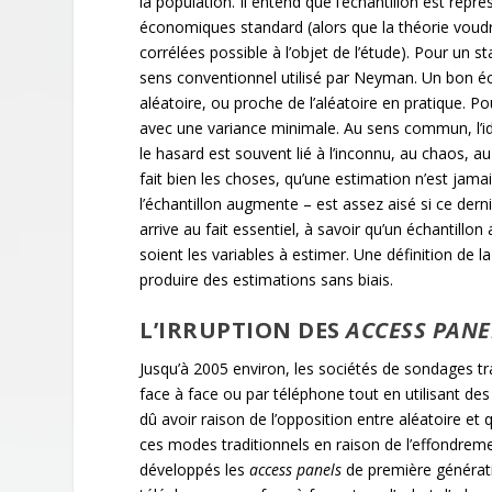
la population. Il entend que l’échantillon est repré
économiques standard (alors que la théorie voudra
corrélées possible à l’objet de l’étude). Pour un st
sens conventionnel utilisé par Neyman. Un bon éch
aléatoire, ou proche de l’aléatoire en pratique. P
avec une variance minimale. Au sens commun, l’i
le hasard est souvent lié à l’inconnu, au chaos, 
fait bien les choses, qu’une estimation n’est jamais
l’échantillon augmente – est assez aisé si ce dern
arrive au fait essentiel, à savoir qu’un échantillo
soient les variables à estimer. Une définition de 
produire des estimations sans biais.
L’IRRUPTION DES
ACCESS PANE
Jusqu’à 2005 environ, les sociétés de sondages tra
face à face ou par téléphone tout en utilisant d
dû avoir raison de l’opposition entre aléatoire et 
ces modes traditionnels en raison de l’effondreme
développés les
access panels
de première générati