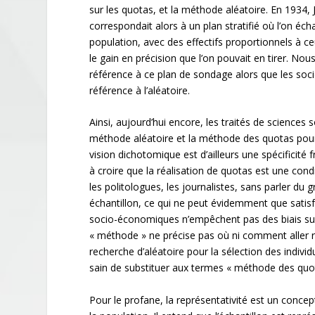
sur les quotas, et la méthode aléatoire. En 1934
correspondait alors à un plan stratifié où l’on é
population, avec des effectifs proportionnels à 
le gain en précision que l’on pouvait en tirer. No
référence à ce plan de sondage alors que les soc
référence à l’aléatoire.
Ainsi, aujourd’hui encore, les traités de sciences
méthode aléatoire et la méthode des quotas pour 
vision dichotomique est d’ailleurs une spécificité 
à croire que la réalisation de quotas est une cond
les politologues, les journalistes, sans parler du
échantillon, ce qui ne peut évidemment que satisf
socio-économiques n’empêchent pas des biais sur 
« méthode » ne précise pas où ni comment aller rech
recherche d’aléatoire pour la sélection des individ
sain de substituer aux termes « méthode des quot
Pour le profane, la représentativité est un concep