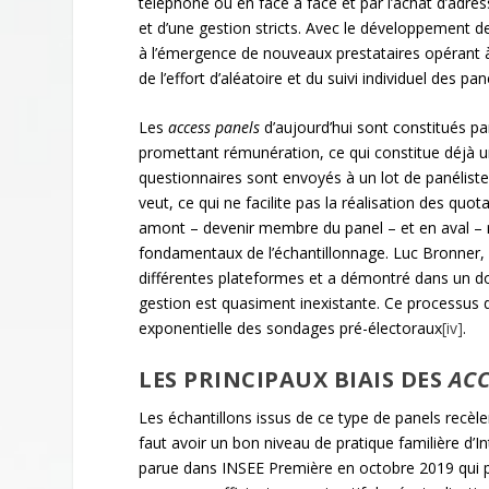
téléphone ou en face à face et par l’achat d’adress
et d’une gestion stricts. Avec le développement 
à l’émergence de nouveaux prestataires opérant à 
de l’effort d’aléatoire et du suivi individuel des pan
Les
access panels
d’aujourd’hui sont constitués pa
promettant rémunération, ce qui constitue déjà u
questionnaires sont envoyés à un lot de panélist
veut, ce qui ne facilite pas la réalisation des qu
amont – devenir membre du panel – et en aval – r
fondamentaux de l’échantillonnage. Luc Bronner, 
différentes plateformes et a démontré dans un d
gestion est quasiment inexistante. Ce processus 
exponentielle des sondages pré-électoraux
[iv]
.
LES PRINCIPAUX BIAIS DES
ACC
Les échantillons issus de ce type de panels recèlen
faut avoir un bon niveau de pratique familière d’I
parue dans INSEE Première en octobre 2019 qui 