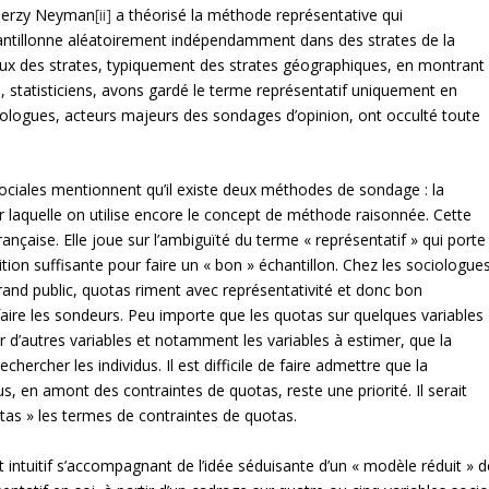
, Jerzy Neyman
[ii]
a théorisé la
méthode représentative qui
chantillonne aléatoirement indépendamment dans des strates de la
ceux des strates, typiquement des strates géographiques, en montrant
us, statisticiens, avons gardé le terme représentatif uniquement en
iologues, acteurs majeurs des sondages d’opinion, ont occulté toute
 sociales mentionnent qu’il existe deux méthodes de sondage : la
laquelle on utilise encore le concept de méthode raisonnée. Cette
française. Elle joue sur l’ambiguïté du terme « représentatif » qui porte
ition suffisante pour faire un « bon » échantillon. Chez les sociologues
 grand public, quotas riment avec représentativité et donc bon
aire les sondeurs. Peu importe que les quotas sur quelques variables
d’autres variables et notamment les variables à estimer, que la
ercher les individus. Il est difficile de faire admettre que la
us, en amont des contraintes de quotas, reste une priorité. Il serait
as » les termes de contraintes de quotas.
t intuitif s’accompagnant de l’idée séduisante d’un « modèle réduit » d