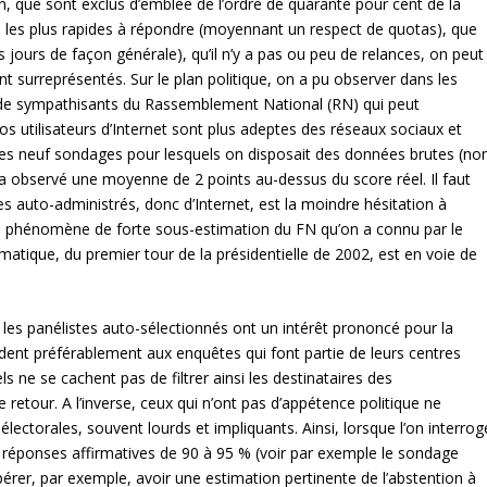
on, que sont exclus d’emblée de l’ordre de quarante pour cent de la
 les plus rapides à répondre (moyennant un respect de quotas), que
s jours de façon générale), qu’il n’y a pas ou peu de relances, on peut
nt surreprésentés. Sur le plan politique, on a pu observer dans les
de sympathisants du Rassemblement National (RN) qui peut
gros utilisateurs d’Internet sont plus adeptes des réseaux sociaux et
les neuf sondages pour lesquels on disposait des données brutes (no
n a observé une moyenne de 2 points au-dessus du score réel. Il faut
auto-administrés, donc d’Internet, est la moindre hésitation à
able phénomène de forte sous-estimation du FN qu’on a connu par le
tique, du premier tour de la présidentielle de 2002, est en voie de
es panélistes auto-sélectionnés ont un intérêt prononcé pour la
ondent préférablement aux enquêtes qui font partie de leurs centres
ls ne se cachent pas de filtrer ainsi les destinataires des
 retour. A l’inverse, ceux qui n’ont pas d’appétence politique ne
ectorales, souvent lourds et impliquants. Ainsi, lorsque l’on interrog
 de réponses affirmatives de 90 à 95 % (voir par exemple le sondage
spérer, par exemple, avoir une estimation pertinente de l’abstention à