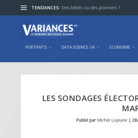
TENDANCES:
Des bébés ou des pionniers ?
PORTRAITS
DATA SCIENCE / IA
ECONOMIE
LES SONDAGES ÉLECTORA
MAR
Publié par
Michel Lejeune
|
28