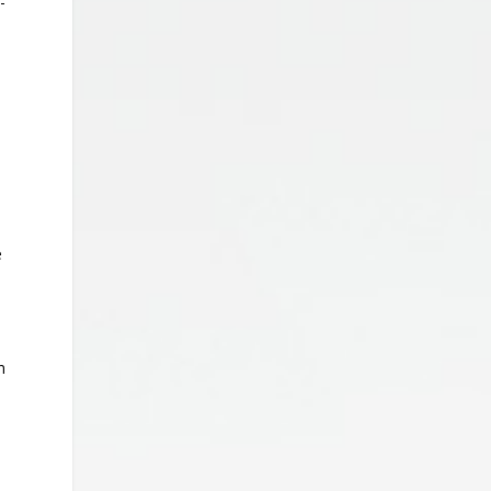
-
u
e
n