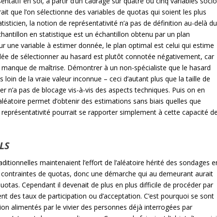
sentatif en soi, à partir d’un cadrage sur quatre ou cinq variables socio
it que l’on sélectionne des variables de quotas qui soient les plus
atisticien, la notion de représentativité n’a pas de définition au-delà d
antillon en statistique est un échantillon obtenu par un plan
our une variable à estimer donnée, le plan optimal est celui qui estime
dée de sélectionner au hasard est plutôt connotée négativement, car
au manque de maîtrise. Démontrer à un non-spécialiste que le hasard
 loin de la vraie valeur inconnue – ceci d’autant plus que la taille de
ier n’a pas de blocage vis-à-vis des aspects techniques. Puis on en
n aléatoire permet d’obtenir des estimations sans biais quelles que
la représentativité pourrait se rapporter simplement à cette capacité d
LS
ditionnelles maintenaient l’effort de l’aléatoire hérité des sondages e
es contraintes de quotas, donc une démarche qui au demeurant aurait
quotas. Cependant il devenait de plus en plus difficile de procéder par
nt des taux de participation ou d’acceptation. C’est pourquoi se sont
on alimentés par le vivier des personnes déjà interrogées par