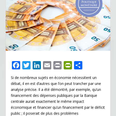
F
T
Li
E
Pr
Pr
P
ac
w
n
m
in
in
ar
Si de nombreux sujets en économie nécessitent un
e
itt
k
ai
t
tF
ta
débat, il en est d’autres que l’on peut trancher par une
b
er
e
l
ri
g
analyse précise. Il a été démontré, par exemple, qu’un
o
dI
e
er
financement des dépenses publiques par la Banque
centrale aurait exactement le même impact
o
n
n
économique et financier qu’un financement par le déficit
k
dl
public ; il poserait de plus des problèmes