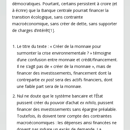
démocratiques. Pourtant, certains persistent à croire (et
y
à écrire) que la Banque centrale pourrait financer la
transition écologique, sans contrainte
macroéconomique, sans créer de dette, sans supporter
de charges d’intérêt
[1]
.
Le titre du texte : « Créer de la monnaie pour
surmonter la crise environnementale ? » témoigne
d’une confusion entre monnaie et crédit/financement.
Il ne s’agit pas de « créer de la monnaie », mais de
financer des investissements, financement dont la
contrepartie
ex post
sera des actifs financiers, dont
une faible part sera de la monnaie.
Nul ne doute que le système bancaire et l’État
puissent créer du pouvoir d’achat
ex nihilo,
puissent
financer des investissements sans épargne préalable.
Toutefois, ils doivent tenir compte des contraintes
macroéconomiques : les dépenses ainsi financées ne
doivent pas induire un excès de demande. La