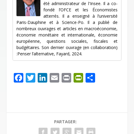
été administrateur de l'Insee. Il a co-
fondé l’OFCE et les Économistes
atterrés. Il a enseigné à l’université
Paris-Dauphine et à Science-Po. Il a publié de
nombreux ouvrages et articles en macroéconomie,
économie monétaire et internationale, économie
européenne, questions sociales, fiscales et
budgétaires. Son dernier ouvrage (en collaboration)
:Penser l’alternative, Fayard, 2024.
F
T
Li
E
Pr
Pr
P
ac
w
n
m
in
in
ar
e
itt
k
ai
t
tF
ta
b
er
e
l
ri
g
o
dI
e
er
PARTAGER:
o
n
n