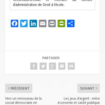
d’administration de Droit à l’école.
F
T
Li
E
Pr
Pr
P
ac
w
n
m
in
in
ar
e
itt
k
ai
t
tF
ta
b
er
e
l
ri
g
o
dI
e
er
PARTAGER:
o
n
n
k
dl
y
PRÉCÉDENT
SUIVANT
Vers un renouveau de la
Les jeux d’argent : entre
social-démocratie en
économie et santé publique