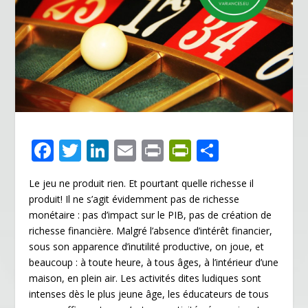
F
T
Li
E
Pr
Pr
P
ac
w
n
m
in
in
ar
Le jeu ne produit rien. Et pourtant quelle richesse il
e
itt
k
ai
t
tF
ta
produit! Il ne s’agit évidemment pas de richesse
b
er
e
l
ri
g
monétaire : pas d’impact sur le PIB, pas de création de
o
dI
e
er
richesse financière. Malgré l’absence d’intérêt financier,
sous son apparence d’inutilité productive, on joue, et
o
n
n
beaucoup : à toute heure, à tous âges, à l’intérieur d’une
k
dl
maison, en plein air. Les activités dites ludiques sont
intenses dès le plus jeune âge, les éducateurs de tous
y