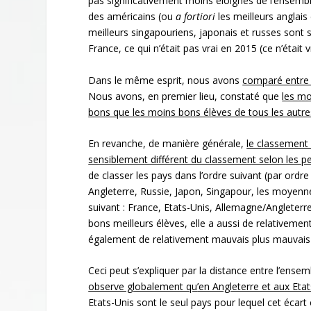
pas significativement moins éloignés de l’ensembl
des américains (ou
a fortiori
les meilleurs anglais
meilleurs singapouriens, japonais et russes sont s
France, ce qui n’était pas vrai en 2015 (ce n’était
Dans le même esprit, nous avons
comparé entre 
Nous avons, en premier lieu, constaté que
les mo
bons que les moins bons él
èves de tous les autr
En revanche, de manière générale,
le classement
sensiblement différent du classement selon les
de classer les pays dans l’ordre suivant (par ordr
Angleterre, Russie, Japon, Singapour, les moyen
suivant : France, Etats-Unis, Allemagne/Angleterre
bons meilleurs élèves, elle a aussi de relativemen
également de relativement mauvais plus mauvais 
Ceci peut s’expliquer par la distance entre l’ens
observe globalement qu
’en Angleterre et aux Eta
Etats-Unis sont le seul pays pour lequel cet écart 