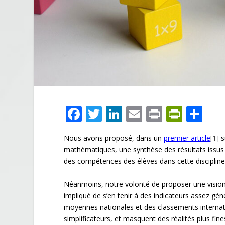
F
T
Li
E
Pr
Pr
P
ac
w
n
m
in
in
ar
Nous avons proposé, dans un
premier article
[1]
s
e
itt
k
ai
t
tF
ta
mathématiques, une synthèse des résultats issus 
b
er
e
l
ri
g
des compétences des élèves dans cette discipline
o
dI
e
er
Néanmoins, notre volonté de proposer une vision
o
n
n
impliqué de s’en tenir à des indicateurs assez g
k
dl
moyennes nationales et des classements internat
simplificateurs, et masquent des réalités plus fine