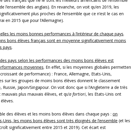
e des français que ne le sont les meilleurs américains de l’ensemble
 de l’ensemble des anglais). En revanche, on voit qu’en 2019, les
ignificativement plus proches de l’ensemble que ce n’est le cas en
 vrai en 2015 que pour l’Allemagne).
elles les moins bonnes performances à l
’intérieur de chaque pays
.
ins bons él
èves français sont en moyenne significativement moins
es pays
.
 des pays selon les performances des moins bons él
èves est
 performances moyennes
. En effet, si les moyennes globales permetten
e croissant de performance) : France, Allemagne, Etats-Unis,
nes sur les groupes de moins bons élèves donnent le classement
, Russie, Japon/Singapour. On voit donc que si l’Angleterre a de très
t mauvais plus mauvais élèves, et qu’
a fortiori
, les Etats-Unis ont
élèves.
emble des élèves et les moins bons élèves dans chaque pays :
on
ts-Unis, les moins bons él
èves sont tr
ès éloigné
s de l
’ensemble
(et les
croît significativement entre 2015 et 2019). Cet écart est