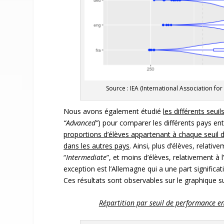
Source : IEA (International Association f
Nous avons également étudié
les différents seui
“Advanced”
) pour comparer les différents pays en
proportions d’él
èves appartenant à chaque seuil d
dans les autres pays
. Ainsi, plus d’élèves, relati
“
Intermediate
”, et moins d’élèves, relativement à 
exception est l’Allemagne qui a une part significa
Ces résultats sont observables sur le graphique su
Répartition par seuil de performance e