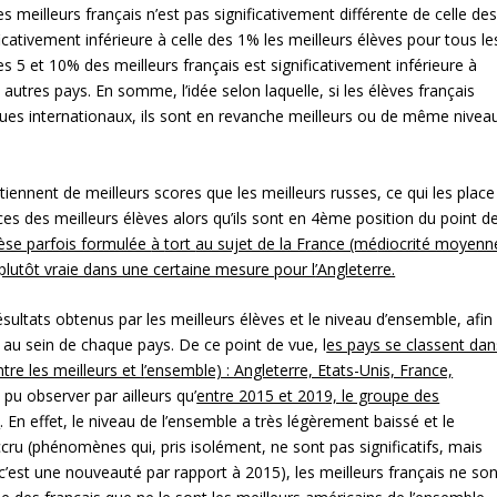
meilleurs français n’est pas significativement différente de celle de
icativement inférieure à celle des 1% les meilleurs élèves pour tous le
5 et 10% des meilleurs français est significativement inférieure à
 autres pays. En somme, l’idée selon laquelle, si les élèves français
s internationaux, ils sont en revanche meilleurs ou de même nivea
iennent de meilleurs scores que les meilleurs russes, ce qui les place
s des meilleurs élèves alors qu’ils sont en 4ème position du point d
èse parfois formulée
à
tort
au sujet de la France (mé
diocrité moyenn
t plutôt vraie dans une certaine mesure pour l
’Angleterre.
sultats obtenus par les meilleurs élèves et le niveau d’ensemble, afin
au sein de chaque pays. De ce point de vue, l
es pays se classent dan
tre les meilleurs et l
’ensemble) : Angleterre, Etats-Unis, France,
pu observer par ailleurs qu’
entre 2015 et 2019, le groupe des
e
. En effet, le niveau de l’ensemble a très légèrement baissé et le
cru (phénomènes qui, pris isolément, ne sont pas significatifs, mais
t c’est une nouveauté par rapport à 2015), les meilleurs français ne son