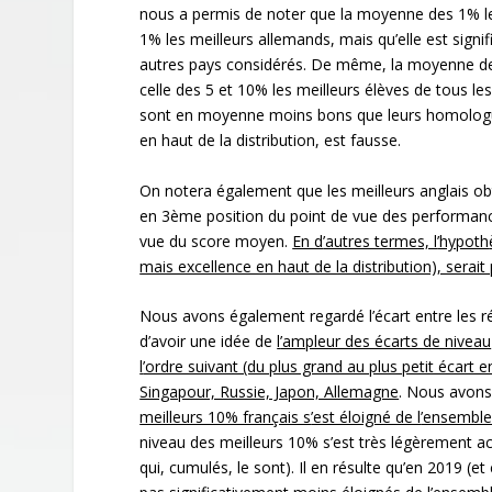
nous a permis de noter que la moyenne des 1% les 
1% les meilleurs allemands, mais qu’elle est signif
autres pays considérés. De même, la moyenne des 
celle des 5 et 10% les meilleurs élèves de tous les
sont en moyenne moins bons que leurs homologue
en haut de la distribution, est fausse.
On notera également que les meilleurs anglais obt
en 3ème position du point de vue des performance
vue du score moyen.
En d
’autres termes, l
’hypoth
mais excellence en haut de la distribution), serai
Nous avons également regardé l’écart entre les ré
d’avoir une idée de
l
’ampleur des écarts de niveau
l
’ordre suivant (du plus grand au plus petit écart en
Singapour, Russie, Japon, Allemagne
. Nous avons 
meilleurs 10% français s
’est éloigné de l
’ensembl
niveau des meilleurs 10% s’est très légèrement ac
qui, cumulés, le sont). Il en résulte qu’en 2019 (e