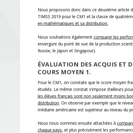
y
Nous proposons donc dans ce deuxième article de
TIMSS 2019 pour le CM1 et la classe de quatrièm
en mathématiques et sa distribution.
Nous souhaitons également
comparer les perform
envergure du point de vue de la production scientif
Russie, le Japon et Singapour).
ÉVALUATION DES ACQUIS ET D
COURS MOYEN 1.
Pour le CM1, on constate que le score moyen franç
étudiés. Le même constat s’impose d’ailleurs pour 
les él
èves français sont non seulement moins b
distribution
. On observe par exemple que le niveau
médiane américaine est supérieur au niveau du pre
Nous nous sommes ensuite attachées à
comparer
chaque pays
, et plus précisément les performance