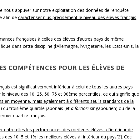
 nous appuyer sur notre exploitation des données de l’enquête
e afin de
caractériser plus précisément le niveau des él
èves français
ances françaises à celles des él
èves d
’autres pays
de même
ique dans cette discipline (l’Allemagne, l’Angleterre, les Etats-Unis, la
ES COMPÉTENCES POUR LES ÉL
È
VES DE
ais est significativement inférieur à celui de tous les autres pays
le niveau des 10, 25, 50, 75 et 90ème percentiles, ce qui signifie que
ons en moyenne, mais également à
différents seuils standards de la
 du troisième quartile japonais (et
a fortiori
singapourien) ou de la
mier quartile français.
 entre elles les performances des meilleurs él
èves à l
’intérieur de
s des 10, 5 et 1% les meilleurs élèves à l’intérieur du pays
[2]
. Ceci