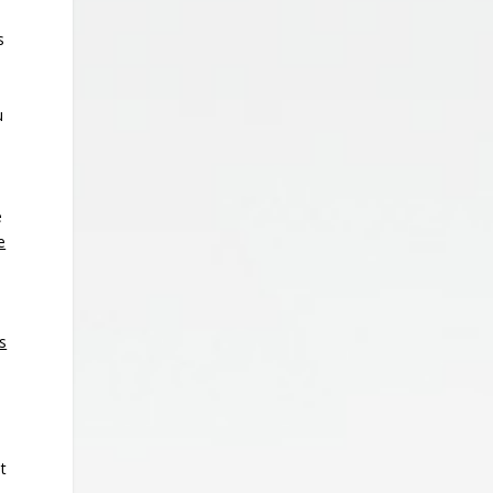
s
s
u
e
e
s
t