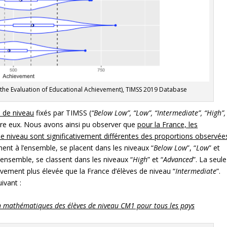
or the Evaluation of Educational Achievement), TIMSS 2019 Database
ls de niveau
fixés par TIMSS (
“Below Low”,
“Low”,
“Intermediate”,
“High”,
tre eux. Nous avons ainsi pu observer que
pour la France, les
e niveau sont significativement différentes des proportions observée
vement à l’ensemble, se placent dans les niveaux “
Below Low
”, “
Low
” et
l’ensemble, se classent dans les niveaux “
High
” et “
Advanced
”. La seule
tivement plus élevée que la France d’élèves de niveau “
Intermediate
”.
ivant :
n mathématiques des él
è
ves de niveau CM1 pour tous les pays