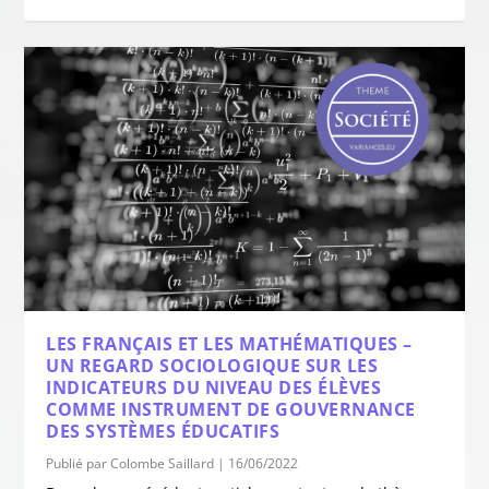
LES FRANÇAIS ET LES MATHÉMATIQUES –
UN REGARD SOCIOLOGIQUE SUR LES
INDICATEURS DU NIVEAU DES ÉLÈVES
COMME INSTRUMENT DE GOUVERNANCE
DES SYSTÈMES ÉDUCATIFS
Publié par
Colombe Saillard
|
16/06/2022