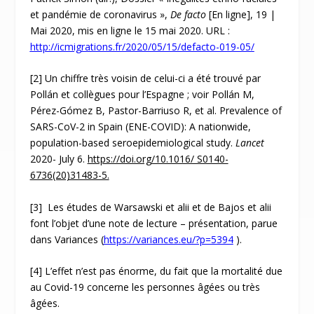
et pandémie de coronavirus »,
De facto
[En ligne], 19 |
Mai 2020, mis en ligne le 15 mai 2020. URL :
http://icmigrations.fr/2020/05/15/defacto-019-05/
[2]
Un chiffre très voisin de celui-ci a été trouvé par
Pollán et collègues pour l’Espagne ; voir Pollán M,
Pérez-Gómez B, Pastor-Barriuso R, et al. Prevalence of
SARS-CoV-2 in Spain (ENE-COVID): A nationwide,
population-based seroepidemiological study.
Lancet
2020- July 6.
https://doi.org/10.1016/ S0140-
6736(20)31483-5.
[3]
Les études de Warsawski et alii et de Bajos et alii
font l’objet d’une note de lecture – présentation, parue
dans Variances (
https://variances.eu/?p=5394
).
[4]
L’effet n’est pas énorme, du fait que la mortalité due
au Covid-19 concerne les personnes âgées ou très
âgées.