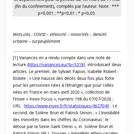
(fin du confinement), compilés par l’auteur. Note : ***
p<0,001 ; **p<0,01 ; * p<0,05.
Mots-clés : COVID – ethnicité – minorités – densité
urbaine – surpeuplement
[1]
Variances en a rendu compte dans une note de
lecture (
https://variances.eu/?p=5218
) introduisant deux
articles. Le premier, de Sylvain Papon, Isabelle Robert-
Bobée ; « Une hausse des décès deux fois plus forte
pour les personnes nées à l’étranger que pour celles
nées en France en mars-avril 2020 », collection de
l’Insee « Insee Focus », numéro 198 du 07/07/2020 ;
URL :
https://www.insee.fr/fr/statistiques/4627049
. Le
second, de Solène Brun et Patrick Simon ; « L’invisibilité
des minorités dans les chiffres du Coronavirus : le
détour par la Seine-Saint-Denis », in Solène Brun et
Patrick Simon (dir.), Dossier « Inégalités ethno-raciales