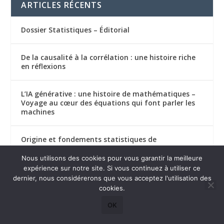
ARTICLES RÉCENTS
Dossier Statistiques – Éditorial
De la causalité à la corrélation : une histoire riche
en réflexions
L’IA générative : une histoire de mathématiques –
Voyage au cœur des équations qui font parler les
machines
Origine et fondements statistiques de
l’hybridation des sources de données
Nous utilisons des cookies pour vous garantir la meilleure
expérience sur notre site. Si vous continuez à utiliser ce
Les données synthétiques : promesses et réalités
dernier, nous considérerons que vous acceptez l'utilisation des
cookies.
OK
COURRIER DES LECTEURS