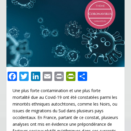
F
T
Li
E
Pr
Pr
P
ac
w
n
m
in
in
ar
Une plus forte contamination et une plus forte
e
itt
k
ai
t
tF
ta
mortalité due au Covid-19 ont été constatées parmi les
b
er
e
l
ri
g
minorités ethniques autochtones, comme les Noirs, ou
o
dI
e
er
issues de migrations du Sud dans plusieurs pays
occidentaux. En France, partant de ce constat, plusieurs
o
n
n
analyses ont mis en évidence une prépondérance de
facteurs sociaux plutôt qu’ethniques dans ces surcroits