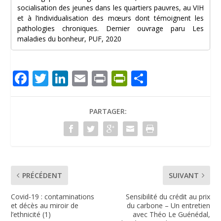
socialisation des jeunes dans les quartiers pauvres, au VIH
et à l’individualisation des mœurs dont témoignent les
pathologies chroniques. Dernier ouvrage paru Les
maladies du bonheur, PUF, 2020
F
T
Li
E
Pr
Pr
P
ac
w
n
m
in
in
ar
e
itt
k
ai
t
tF
ta
PARTAGER:
b
er
e
l
ri
g
o
dI
e
er
o
n
n
k
dl
PRÉCÉDENT
SUIVANT
y
Covid-19 : contaminations
Sensibilité du crédit au prix
et décès au miroir de
du carbone – Un entretien
l’ethnicité (1)
avec Théo Le Guénédal,