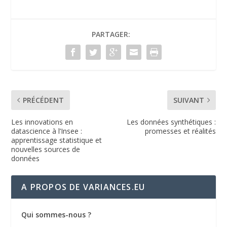
b
er
e
l
ri
g
o
dI
e
er
PARTAGER:
o
n
n
k
dl
y
PRÉCÉDENT
SUIVANT
Les innovations en
Les données synthétiques :
datascience à l’Insee :
promesses et réalités
apprentissage statistique et
nouvelles sources de
données
A PROPOS DE VARIANCES.EU
Qui sommes-nous ?