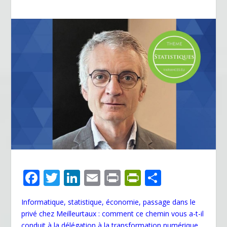
F
T
Li
E
Pr
Pr
P
ac
w
n
m
in
in
ar
Informatique, statistique, économie, passage dans le
e
itt
k
ai
t
tF
ta
privé chez Meilleurtaux : comment ce chemin vous a-t-il
b
er
e
l
ri
g
conduit à la délégation à la transformation numérique