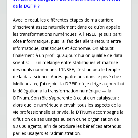
o
dI
e
er
de la DGFiP ?
o
n
n
Avec le recul, les différentes étapes de ma carrière
k
dl
s’inscrivent assez naturellement dans ce qu’on appelle
les transformations numériques. À l’INSEE, je suis parti
y
côté informatique, puis j’ai fait des allers-retours entre
informatique, statistiques et économie. On aboutit
finalement à un profil qu’aujourd’hui on qualifie de data
scientist — un mélange entre statistiques et maîtrise
des outils numériques. L’INSEE, c’est un peu le temple
de la data science. Après quatre ans dans le privé chez
Meilleurtaux, j’ai rejoint la DGFiP où je dirige aujourd’hui
la délégation à la transformation numérique — la
DTNum. Son rôle s’apparente à celui d’un catalyseur :
alors que le numérique a envahi tous les aspects de la
vie professionnelle et privée, la DTNum accompagne la
diffusion de ses usages au sein d’une organisation de
93 000 agents, afin de produire les bénéfices attendus
par les usagers et l’administration.