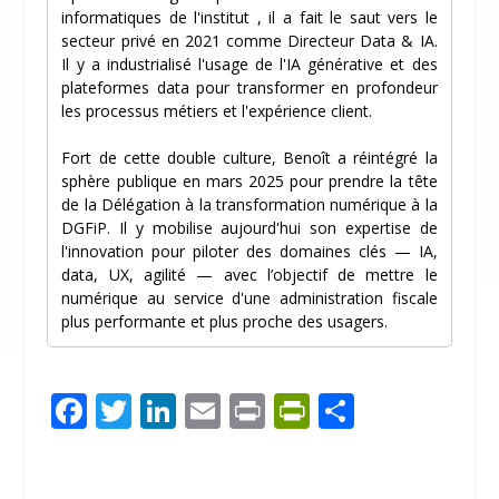
informatiques de l'institut , il a fait le saut vers le
secteur privé en 2021 comme Directeur Data & IA.
Il y a industrialisé l'usage de l'IA générative et des
plateformes data pour transformer en profondeur
les processus métiers et l'expérience client.
Fort de cette double culture, Benoît a réintégré la
sphère publique en mars 2025 pour prendre la tête
de la Délégation à la transformation numérique à la
DGFiP. Il y mobilise aujourd'hui son expertise de
l'innovation pour piloter des domaines clés — IA,
data, UX, agilité — avec l’objectif de mettre le
numérique au service d'une administration fiscale
plus performante et plus proche des usagers.
F
T
Li
E
Pr
Pr
P
ac
w
n
m
in
in
ar
e
itt
k
ai
t
tF
ta