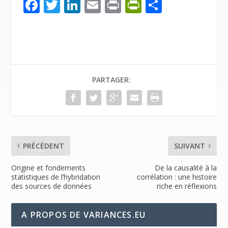
F
T
Li
E
Pr
Pr
P
ac
w
n
m
in
in
ar
e
itt
k
ai
t
tF
ta
b
er
e
l
ri
g
o
dI
e
er
PARTAGER:
o
n
n
k
dl
y
PRÉCÉDENT
SUIVANT
Origine et fondements
De la causalité à la
statistiques de l’hybridation
corrélation : une histoire
des sources de données
riche en réflexions
A PROPOS DE VARIANCES.EU