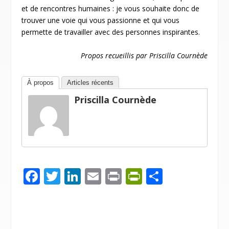
et de rencontres humaines : je vous souhaite donc de
trouver une voie qui vous passionne et qui vous
permette de travailler avec des personnes inspirantes.
Propos recueillis par Priscilla Cournède
À propos
Articles récents
Priscilla Cournède
F
T
Li
E
Pr
Pr
P
ac
w
n
m
in
in
ar
e
itt
k
ai
t
tF
ta
b
er
e
l
ri
g