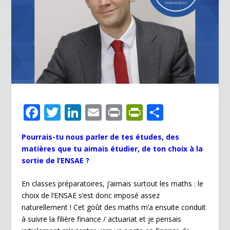
F
T
Li
E
Pr
Pr
P
ac
w
n
m
in
in
ar
Pourrais-tu nous parler de tes études, des
e
itt
k
ai
t
tF
ta
matières que tu aimais étudier, de ton choix à la
b
er
e
l
ri
g
sortie de l’ENSAE ?
o
dI
e
er
En classes préparatoires, j’aimais surtout les maths : le
o
n
n
choix de l’ENSAE s’est donc imposé assez
k
dl
naturellement ! Cet goût des maths m’a ensuite conduit
à suivre la filière finance / actuariat et je pensais
y