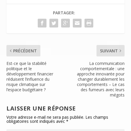
o
dI
e
er
PARTAGER:
o
n
n
k
dl
y
PRÉCÉDENT
SUIVANT
Est-ce que la stabilité
La communication
politique et le
comportementale : une
développement financier
approche innovante pour
réduisent l’influence du
changer durablement les
risque climatique sur
comportements – Le cas
l’espace budgétaire ?
des fumeurs avec leurs
mégots
LAISSER UNE RÉPONSE
Votre adresse e-mail ne sera pas publiée.
Les champs
obligatoires sont indiqués avec
*