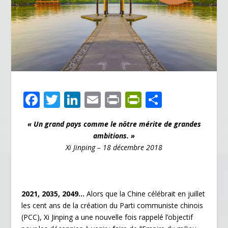
F
T
Li
E
Pr
Pr
P
ac
w
n
m
in
in
ar
« Un grand pays comme le nôtre mérite de grandes
e
itt
k
ai
t
tF
ta
ambitions. »
b
er
e
l
ri
g
Xi Jinping – 18 décembre 2018
o
dI
e
er
o
n
n
k
dl
2021, 2035, 2049…
Alors que la Chine célébrait en juillet
les cent ans de la création du Parti communiste chinois
y
(PCC), Xi Jinping a une nouvelle fois rappelé l’objectif