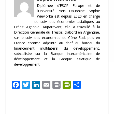
Diplômée d’ESCP Europe et de
l’Université Paris Dauphine, Sophie
Wieviorka est depuis 2020 en charge
du suivi des économies asiatiques au
Crédit Agricole. Auparavant, elle a travaillé à la
Direction Générale du Trésor, d’abord en Argentine,
sur le suivi des économies du Cône Sud, puis en
France comme adjointe au chef du bureau du
financement multilatéral du développement,
spécialisée sur la Banque interaméricaine de
développement et la Banque asiatique de
développement.
F
T
Li
E
Pr
Pr
P
ac
w
n
m
in
in
ar
e
itt
k
ai
t
tF
ta
b
er
e
l
ri
g