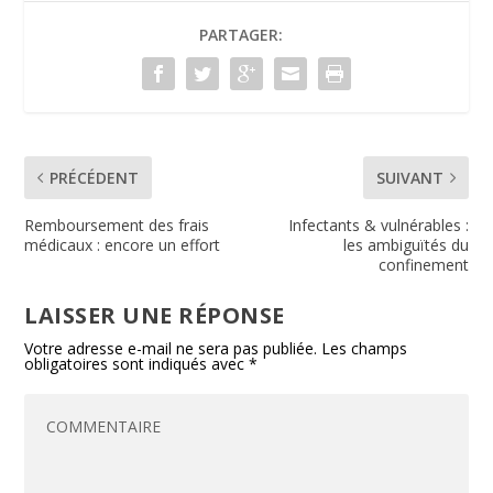
o
dI
e
er
PARTAGER:
o
n
n
k
dl
y
PRÉCÉDENT
SUIVANT
Remboursement des frais
Infectants & vulnérables :
médicaux : encore un effort
les ambiguïtés du
confinement
LAISSER UNE RÉPONSE
Votre adresse e-mail ne sera pas publiée.
Les champs
obligatoires sont indiqués avec
*