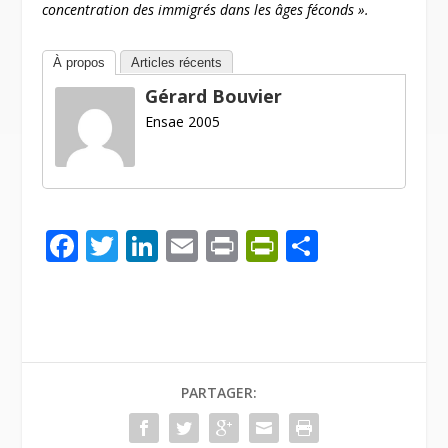
concentration des immigrés dans les âges féconds ».
À propos
Articles récents
Gérard Bouvier
Ensae 2005
F
T
Li
E
Pr
Pr
P
ac
w
n
m
in
in
ar
e
itt
k
ai
t
tF
ta
b
er
e
l
ri
g
o
dI
e
er
PARTAGER:
o
n
n
k
dl