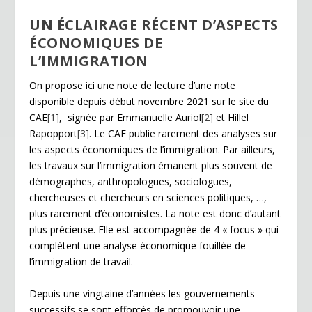
y
UN ÉCLAIRAGE RÉCENT D’ASPECTS
ÉCONOMIQUES DE
L’IMMIGRATION
On propose ici une note de lecture d’une note
disponible depuis début novembre 2021 sur le site du
CAE
[1]
, signée par Emmanuelle Auriol
[2]
et Hillel
Rapopport
[3]
. Le CAE publie rarement des analyses sur
les aspects économiques de l’immigration. Par ailleurs,
les travaux sur l’immigration émanent plus souvent de
démographes, anthropologues, sociologues,
chercheuses et chercheurs en sciences politiques, …,
plus rarement d’économistes. La note est donc d’autant
plus précieuse. Elle est accompagnée de 4 « focus » qui
complètent une analyse économique fouillée de
l’immigration de travail.
Depuis une vingtaine d’années les gouvernements
successifs se sont efforcés de promouvoir une