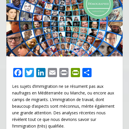
F
T
Li
E
Pr
Pr
P
ac
w
n
m
in
in
ar
Les sujets d’immigration ne se résument pas aux
e
itt
k
ai
t
tF
ta
naufrages en Méditerranée ou Manche, ou encore aux
b
er
e
l
ri
g
camps de migrants. L’immigration de travail, dont
o
dI
e
er
beaucoup d’aspects sont méconnus, mérite également
une grande attention. Des analyses récentes nous
o
n
n
révèlent tout ce que nous devrions savoir sur
k
dl
l’immigration (très) qualifiée.