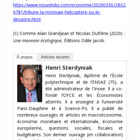
https://www.nouvelobs.com/economie/20200330.OBS2
6781/tribune-la-monnaie-helicoptere-ou-le-
desastre.html
[6]
Comme Alain Grandjean et Nicolas Dufrêne (2020) :
Une monnaie écologique
, Éditions Odile Jacob.
À propos
Articles récents
Henri Sterdyniak
Henri Sterdyniak, diplômé de l’École
polytechnique et de l’ENSAE (75), a
été administrateur de l'Insee. Il a co-
fondé l’OFCE et les Économistes
atterrés. Il a enseigné à l’université
Paris-Dauphine et à Science-Po. Il a publié de
nombreux ouvrages et articles en macroéconomie,
économie monétaire et internationale, économie
européenne, questions sociales, fiscales et
budgétaires. Son dernier ouvrage (en collaboration)