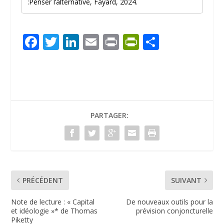
:Penser l’alternative, Fayard, 2024.
F
T
Li
E
Pr
Pr
P
ac
w
n
m
in
in
ar
e
itt
k
ai
t
tF
ta
b
er
e
l
ri
g
o
dI
e
er
PARTAGER:
o
n
n
k
dl
y
PRÉCÉDENT
SUIVANT
Note de lecture : « Capital
De nouveaux outils pour la
et idéologie »* de Thomas
prévision conjoncturelle
Piketty