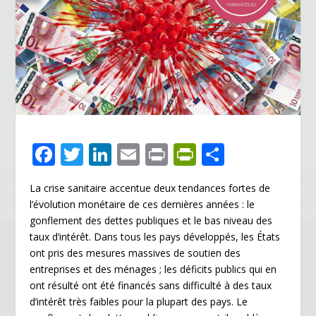
F
T
Li
E
Pr
Pr
P
ac
w
n
m
in
in
ar
La crise sanitaire accentue deux tendances fortes de
e
itt
k
ai
t
tF
ta
l’évolution monétaire de ces dernières années : le
b
er
e
l
ri
g
gonflement des dettes publiques et le bas niveau des
o
dI
e
er
taux d’intérêt. Dans tous les pays développés, les États
ont pris des mesures massives de soutien des
o
n
n
entreprises et des ménages ; les déficits publics qui en
k
dl
ont résulté ont été financés sans difficulté à des taux
d’intérêt très faibles pour la plupart des pays. Le
y