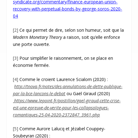
syndicate.org/commentary/finance-european-union-
recovery-with-perpetual-bonds-by-george-soros-2020-
04
[2]
Ce qui permet de dire, selon son humeur, soit que la
Modern Monetary Theory
a raison, soit qu’elle enfonce
une porte ouverte.
[3]
Pour simplifier le raisonnement, on se place en
économie fermée.
[4]
Comme le croient Laurence Scialom (2020) :
http://tnova.fr/notes/des-annulations-de-dette-publique-
par-la-bce-lancons-le-debat
ou Gaël Giraud (2020)
https://www.lepoint.fr/postillon/gael-giraud-cette-crise-
est-une-epreuve-de-verite-pour-les-collapsologues-
romantiques-25-04-2020-2372847_3961.php
[5]
Comme Aurore Lalucq et Jézabel Couppey-
Soubeyran (2020) :