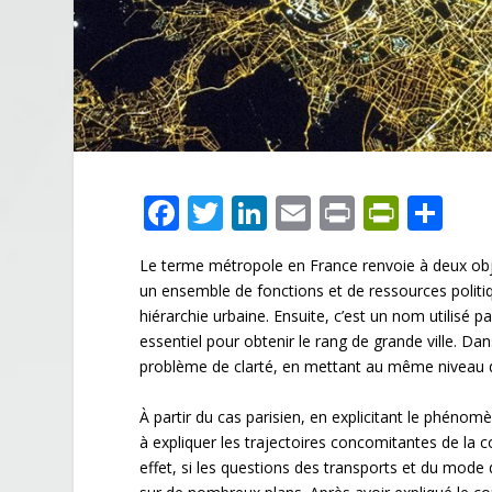
F
T
Li
E
Pr
Pr
P
ac
w
n
m
in
in
ar
Le terme métropole en France renvoie à deux objets
e
itt
k
ai
t
tF
ta
un ensemble de fonctions et de ressources politi
b
er
e
l
ri
g
hiérarchie urbaine. Ensuite, c’est un nom utilisé 
o
dI
e
er
essentiel pour obtenir le rang de grande ville. D
problème de clarté, en mettant au même niveau d
o
n
n
k
dl
À partir du cas parisien, en explicitant le phénomè
à expliquer les trajectoires concomitantes de la 
y
effet, si les questions des transports et du mod