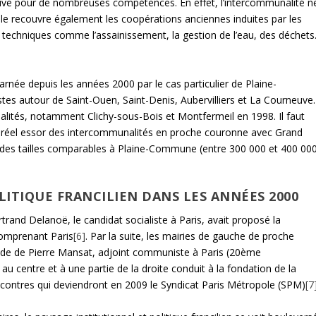
ctive pour de nombreuses compétences. En effet, l’intercommunalité n
le recouvre également les coopérations anciennes induites par les
techniques comme l’assainissement, la gestion de l’eau, des déchets
carnée depuis les années 2000 par le cas particulier de Plaine-
autour de Saint-Ouen, Saint-Denis, Aubervilliers et La Courneuve.
nalités, notamment Clichy-sous-Bois et Montfermeil en 1998. Il faut
 réel essor des intercommunalités en proche couronne avec Grand
t des tailles comparables à Plaine-Commune (entre 300 000 et 400 00
ITIQUE FRANCILIEN DANS LES ANNÉES 2000
and Delanoë, le candidat socialiste à Paris, avait proposé la
comprenant Paris
[6]
. Par la suite, les mairies de gauche de proche
gide de Pierre Mansat, adjoint communiste à Paris (20
ème
au centre et à une partie de la droite conduit à la fondation de la
contres qui deviendront en 2009 le Syndicat Paris Métropole (SPM)
[7