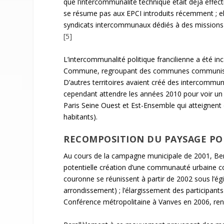
que l’intercommunalité technique était déjà effe
se résume pas aux EPCI introduits récemment ; el
syndicats intercommunaux dédiés à des missions 
[5]
L’intercommunalité politique francilienne a été in
Commune, regroupant des communes communistes 
D’autres territoires avaient créé des intercommu
cependant attendre les années 2010 pour voir un
Paris Seine Ouest et Est-Ensemble qui atteignen
habitants).
RECOMPOSITION DU PAYSAGE POL
Au cours de la campagne municipale de 2001, Bertr
potentielle création d’une communauté urbaine 
couronne se réunissent à partir de 2002 sous l’é
arrondissement) ; l’élargissement des participants 
Conférence métropolitaine à Vanves en 2006, ren