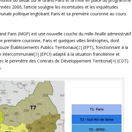
ontexte du débat sur le Grand Paris et la mise en place du programme
nées 2000, l’article souligne les incertitudes et les inquiétudes
mmunale politique englobant Paris et sa première couronne au cours
nd Paris (MGP) est une nouvelle couche du mille-feuille administratif
de première couronne, Paris et quelques villes limitrophes, dont
ouze Établissements Publics Territoriaux
[2]
(EPT), fonctionnant à la
on Intercommunale
[3]
(EPCI) adapté à la situation francilienne et
ec le périmètre des Contrats de Développement Territorial
[4]
(CDT)
s.