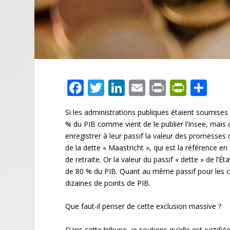
F
T
Li
E
Pr
Pr
P
ac
w
n
m
in
in
ar
Si les administrations publiques étaient soumises
e
itt
k
ai
t
tF
ta
% du PIB comme vient de le publier l’Insee, mais d
b
er
e
l
ri
g
enregistrer à leur passif la valeur des promesses d
o
dI
e
er
de la dette « Maastricht », qui est la référence e
de retraite. Or la valeur du passif « dette » de l’Ét
o
n
n
de 80 % du PIB. Quant au même passif pour les colle
k
dl
dizaines de points de PIB.
y
Que faut-il penser de cette exclusion massive ?
Dans cette tribune, je soutiens qu’elle est justifi