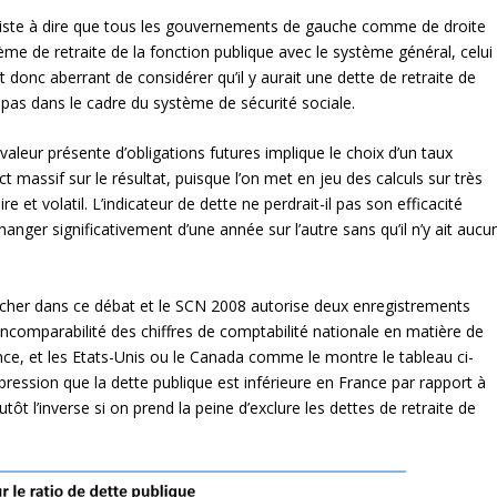
nsiste à dire que tous les gouvernements de gauche comme de droite
ème de retraite de la fonction publique avec le système général, celui
t donc aberrant de considérer qu’il y aurait une dette de retraite de
 a pas dans le cadre du système de sécurité sociale.
valeur présente d’obligations futures implique le choix d’un taux
massif sur le résultat, puisque l’on met en jeu des calculs sur très
 et volatil. L’indicateur de dette ne perdrait-il pas son efficacité
 changer significativement d’une année sur l’autre sans qu’il n’y ait aucu
ancher dans ce débat et le SCN 2008 autorise deux enregistrements
te incomparabilité des chiffres de comptabilité nationale en matière de
rance, et les Etats-Unis ou le Canada comme le montre le tableau ci-
impression que la dette publique est inférieure en France par rapport à
utôt l’inverse si on prend la peine d’exclure les dettes de retraite de