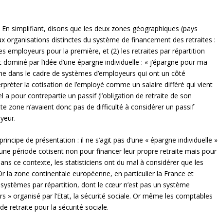
n simplifiant, disons que les deux zones géographiques (pays
x organisations distinctes du système de financement des retraites :
les employeurs pour la première, et (2) les retraites par répartition
 dominé par l’idée d’une épargne individuelle : « j’épargne pour ma
ionne dans le cadre de systèmes d’employeurs qui ont un côté
nterpréter la cotisation de l’employé comme un salaire différé qui vient
uel a pour contrepartie un passif (l’obligation de retraite de son
ette zone n’avaient donc pas de difficulté à considérer un passif
oyeur.
rincipe de présentation : il ne s’agit pas d’une « épargne individuelle »
d’une période cotisent non pour financer leur propre retraite mais pour
ans ce contexte, les statisticiens ont du mal à considérer que les
 Or la zone continentale européenne, en particulier la France et
e systèmes par répartition, dont le cœur n’est pas un système
 » organisé par l’Etat, la sécurité sociale. Or même les comptables
de retraite pour la sécurité sociale.