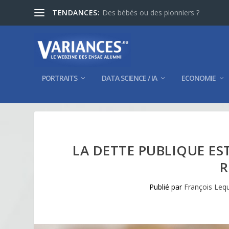
TENDANCES:
Des bébés ou des pionniers ?
PORTRAITS
DATA SCIENCE / IA
ECONOMIE
LA DETTE PUBLIQUE ES
R
Publié par
François Lequi