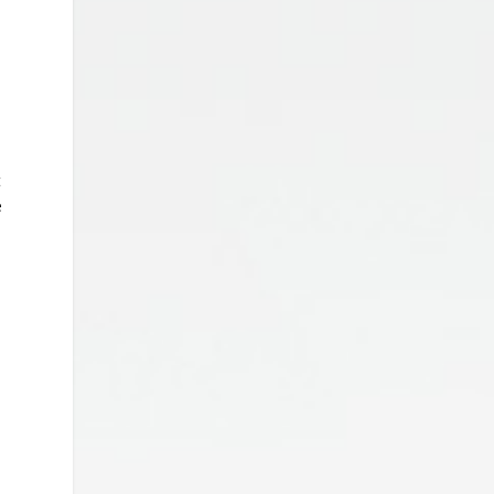
e
t
e
é
a