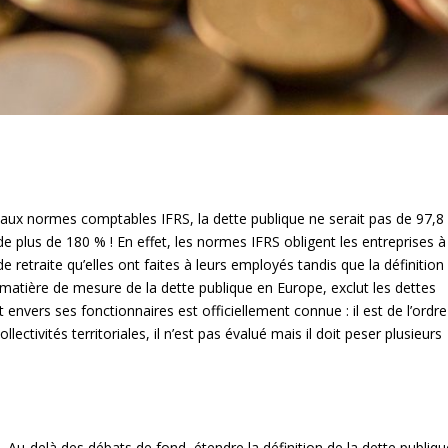
 aux normes comptables IFRS, la dette publique ne serait pas de 97,8
e plus de 180 % ! En effet, les normes IFRS obligent les entreprises à
e retraite qu’elles ont faites à leurs employés tandis que la définition
n matière de mesure de la dette publique en Europe, exclut les dettes
at envers ses fonctionnaires est officiellement connue : il est de l’ordre
ctivités territoriales, il n’est pas évalué mais il doit peser plusieurs
ée. Au-delà des débats de fond, étendre la définition de la dette publiq