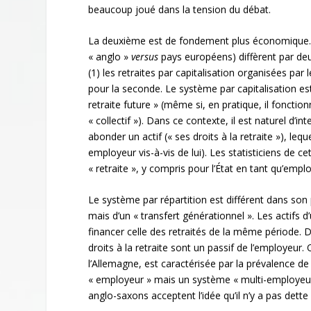
beaucoup joué dans la tension du débat.
La deuxième est de fondement plus économique. E
« anglo »
versus
pays européens) diffèrent par deu
(1) les retraites par capitalisation organisées par 
pour la seconde. Le système par capitalisation est
retraite future » (même si, en pratique, il fonct
« collectif »). Dans ce contexte, il est naturel d’i
abonder un actif (« ses droits à la retraite »), leq
employeur vis-à-vis de lui). Les statisticiens de c
« retraite », y compris pour l’État en tant qu’empl
Le système par répartition est différent dans son p
mais d’un « transfert générationnel ». Les actifs 
financer celle des retraités de la même période. D
droits à la retraite sont un passif de l’employeur.
l’Allemagne, est caractérisée par la prévalence d
« employeur » mais un système « multi-employeurs
anglo-saxons acceptent l’idée qu’il n’y a pas dette 