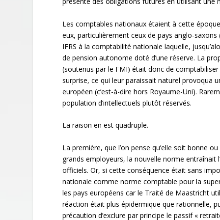
présente des obligations futures en utilisant une 
Les comptables nationaux étaient à cette époque e
eux, particulièrement ceux de pays anglo-saxons (o
IFRS à la comptabilité nationale laquelle, jusqu’al
de pension autonome doté d’une réserve. La propo
(soutenus par le FMI) était donc de comptabiliser
surprise, ce qui leur paraissait naturel provoqua u
européen (c’est-à-dire hors Royaume-Uni). Rarem
population d’intellectuels plutôt réservés.
La raison en est quadruple.
La première, que l’on pense qu’elle soit bonne ou 
grands employeurs, la nouvelle norme entraînait
officiels. Or, si cette conséquence était sans imp
nationale comme norme comptable pour la supervis
les pays européens car le Traité de Maastricht util
réaction était plus épidermique que rationnelle, p
précaution d’exclure par principe le passif « retrai