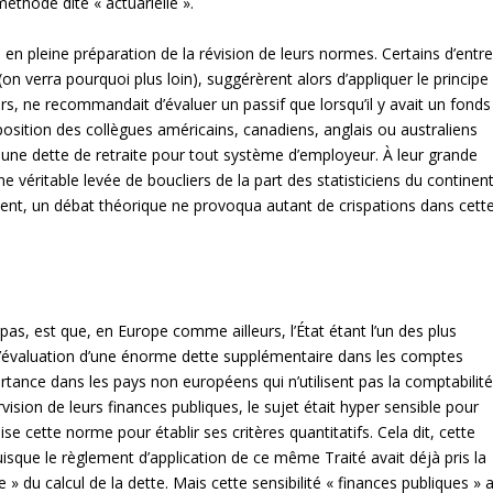
méthode dite « actuarielle ».
n pleine préparation de la révision de leurs normes. Certains d’entr
n verra pourquoi plus loin), suggérèrent alors d’appliquer le principe
ors, ne recommandait d’évaluer un passif que lorsqu’il y avait un fonds
sition des collègues américains, canadiens, anglais ou australiens
 une dette de retraite pour tout système d’employeur. À leur grande
ne véritable levée de boucliers de la part des statisticiens du continen
ent, un débat théorique ne provoqua autant de crispations dans cett
pas, est que, en Europe comme ailleurs, l’État étant l’un des plus
 l’évaluation d’une énorme dette supplémentaire dans les comptes
ortance dans les pays non européens qui n’utilisent pas la comptabilit
ion de leurs finances publiques, le sujet était hyper sensible pour
ise cette norme pour établir ses critères quantitatifs. Cela dit, cette
uisque le règlement d’application de ce même Traité avait déjà pris la
te » du calcul de la dette. Mais cette sensibilité « finances publiques » 