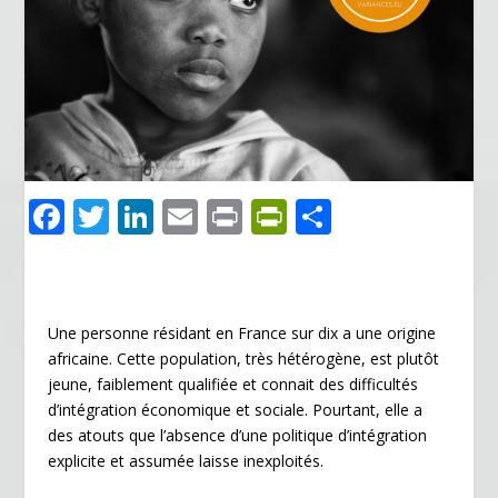
F
T
Li
E
Pr
Pr
P
ac
w
n
m
in
in
ar
e
itt
k
ai
t
tF
ta
b
er
e
l
ri
g
Une personne résidant en France sur dix a une origine
o
dI
e
er
africaine. Cette population, très hétérogène, est plutôt
o
n
n
jeune, faiblement qualifiée et connait des difficultés
d’intégration économique et sociale. Pourtant, elle a
k
dl
des atouts que l’absence d’une politique d’intégration
y
explicite et assumée laisse inexploités.