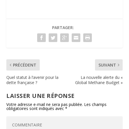
e
itt
k
ai
t
tF
ta
b
er
e
l
ri
g
o
dI
e
er
PARTAGER:
o
n
n
k
dl
y
PRÉCÉDENT
SUIVANT
Quel statut à l’avenir pour la
La nouvelle alerte du «
dette française ?
Global Methane Budget »
LAISSER UNE RÉPONSE
Votre adresse e-mail ne sera pas publiée.
Les champs
obligatoires sont indiqués avec
*