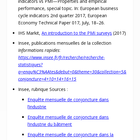
indicators vs PMI—Properties and empirical
performance, special topic. In: European business
cycle indicators 2nd quarter 2017, European
Economy Technical Paper 017, July, 18–26.
IHS Markit,
An introduction to the PMI surveys
(2017)
Insee, publications mensuelles de la collection
Informations rapides
:
https://www.insee.fr/fr/recherche/recherche-
statistiques?
q=enqu%C3%AAtes&debut=0&theme=30&collection=5&
conjoncture=4+10+14+16+15
Insee, rubrique Sources :
Enquête mensuelle de conjoncture dans
l’industrie
Enquête mensuelle de conjoncture dans
l’industrie du bâtiment
Enquête mensuelle de conjoncture dans la