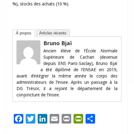
%), stocks des achats (10 %).
À propos
Articles récents
Bruno Bjaï
Ancien élève de l’École Normale
Supérieure de Cachan (devenue
depuis ENS Paris-Saclay), Bruno Bjaï
a été diplômé de l’ENSAE en 2019,
avant d’intégrer la même année le corps des
administrateurs de l’Insee. Après un passage à la
DG Trésor, il a rejoint le département de la
conjoncture de l’Insee.
F
T
Li
E
Pr
Pr
P
ac
w
n
m
in
in
ar