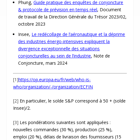
Phung,
Guide pratique des enquêtes de conjoncture
& protocole de prévision en temps réel
, Document
de travail de la Direction Générale du Trésor 2023/02,
octobre 2023
Insee,
Le redécollage de l’aéronautique et la déprime
des industries énergo-intensives expliquent la
divergence exceptionnelle des situations
conjoncturelles au sein de l’industrie
, Note de
Conjoncture, mars 2024
[1]
https://op.europa.eu/fr/web/who-is-
who/organization/-/organization/ECFIN
[2]
En particulier, le solde S&P correspond à 50 + (solde
Insee)/2.
[3]
Les pondérations suivantes sont appliquées :
nouvelles commandes (30 %), production (25 %),
emploi (20 %), délais de livraison des fournisseurs (15