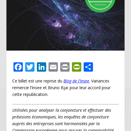
F
T
Li
E
Pr
Pr
P
ac
w
n
m
in
in
ar
Ce billet est une reprise du
Blog de l’Insee
. Variances
e
itt
k
ai
t
tF
ta
remercie l’Insee et Bruno Bjaï pour leur accord pour
b
er
e
l
ri
g
cette republication.
o
dI
e
er
o
n
n
Utilisées pour analyser la conjoncture et effectuer des
prévisions économiques, les enquêtes de conjoncture
k
dl
auprès des entreprises sont harmonisées par la
Commission européenne pour assurer la comparabilité