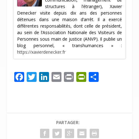
structures à l’étranger), Xavier
Denecker visite depuis dix ans des personnes
détenues dans une maison d’arrêt. Il a exercé
différentes responsabilités, dont celle de président,
au sein de l’Association Nationale des Visiteurs de
Personnes sous main de justice (ANVP). Il publie un
blog personnel, « transhumances » :
https://xavierdenecker.fr
F
T
Li
E
Pr
Pr
P
ac
w
n
m
in
in
ar
e
itt
k
ai
t
tF
ta
b
er
e
l
ri
g
o
dI
e
er
PARTAGER:
o
n
n
k
dl