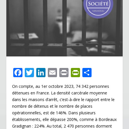
F
T
Li
E
Pr
Pr
P
ac
w
n
m
in
in
ar
On compte, au 1
er
octobre 2023, 74 342 personnes
e
itt
k
ai
t
tF
ta
détenues en France. La densité carcérale moyenne
b
er
e
l
ri
g
dans les maisons d’arrêt, c’est-à-dire le rapport entre le
o
dI
e
er
nombre de détenus et le nombre de places
opérationnelles, est de 146%. Dans plusieurs
o
n
n
établissements, elle dépasse 200%, comme à Bordeaux
k
dl
Gradignan : 224%. Au total, 2 470 personnes dorment