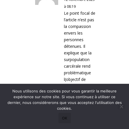
à 08:19
Le point focal de
l’article n’est pas
la compassion
envers les
personnes
détenues. Il
explique que la
surpopulation
carcérale rend
problématique
l(objectif de
réinsertion. Elle
Nous utilisons des cookies pour vous garantir la meilleure
accroît le risque
expérience sur notre site. Si vous continuez à utiliser ce
de récidive, donc
dernier, nous considérerons que vous acceptez l'utilisation des
la probabilité
cookies.
d’autres victimes.
OK
Il propose un
changement de