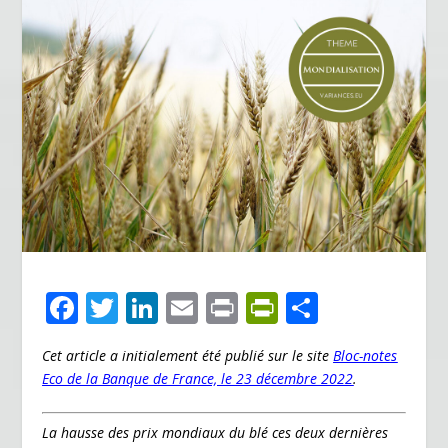
F
T
Li
E
Pr
Pr
P
ac
w
n
m
in
in
ar
Cet article a initialement été publié sur le site
Bloc-notes
e
itt
k
ai
t
tF
ta
Eco de la Banque de France, le 23 décembre 2022
.
b
er
e
l
ri
g
o
dI
e
er
La hausse des prix mondiaux du blé ces deux dernières