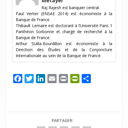
Métayer
Raj Rajesh est banquier central.
Paul Vertier (ENSAE 2014) est économiste à la
Banque de France.
Thibault Lemaire est doctorant à l’Université Paris 1
Panthéon Sorbonne et chargé de recherché à la
Banque de France.
Arthur Stalla-Bourdillon est économiste à la
Direction des Études et de la Conjoncture
Internationale au sein de la Banque de France.
F
T
Li
E
Pr
Pr
P
ac
w
n
m
in
in
ar
e
itt
k
ai
t
tF
ta
b
er
e
l
ri
g
o
dI
e
er
PARTAGER:
o
n
n