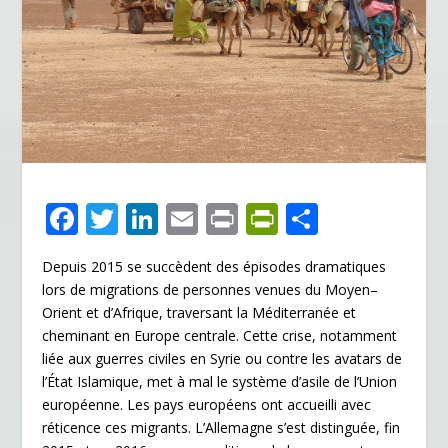
F
T
Li
E
Pr
Pr
P
ac
w
n
m
in
in
ar
Depuis 2015 se succèdent des épisodes dramatiques
e
itt
k
ai
t
tF
ta
lors de migrations de personnes venues du Moyen–
b
er
e
l
ri
g
Orient et d’Afrique, traversant la Méditerranée et
o
dI
e
er
cheminant en Europe centrale. Cette crise, notamment
liée aux guerres civiles en Syrie ou contre les avatars de
o
n
n
l’État Islamique, met à mal le système d’asile de l’Union
k
dl
européenne. Les pays européens ont accueilli avec
réticence ces migrants. L’Allemagne s’est distinguée, fin
y