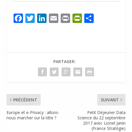
F
T
Li
E
Pr
Pr
P
ac
w
n
m
in
in
ar
e
itt
k
ai
t
tF
ta
b
er
e
l
ri
g
o
dI
e
er
PARTAGER:
o
n
n
k
dl
y
PRÉCÉDENT
SUIVANT
Europe et e-Privacy : allons-
Petit Déjeuner Data
nous marcher sur la tête ?
Science du 22 septembre
2017 avec Lionel Janin
(France Stratégie)