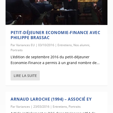
PETIT-DÉJEUNER ECONOMIE-FINANCE AVEC
PHILIPPE BRASSAC
Par
Variances EU
|
03/10/2016
|
Entretiens
,
Nos alumni
,
Portraits
L’édition de septembre 2016 du petit-déjeuner
Economie-Finance a permis à un grand nombre de...
LIRE LA SUITE
ARNAUD LAROCHE (1994) – ASSOCIÉ EY
Par
Variances
|
23/03/2016
|
Entretiens
,
Portraits