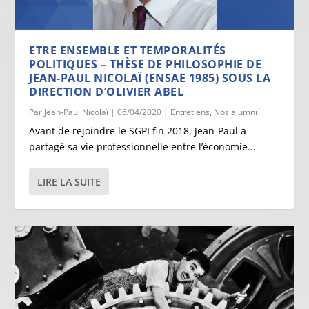
ETRE ENSEMBLE ET TEMPORALITÉS
POLITIQUES – THÈSE DE PHILOSOPHIE DE
JEAN-PAUL NICOLAÏ (ENSAE 1985) SOUS LA
DIRECTION D’OLIVIER ABEL
Par
Jean-Paul Nicolaï
|
06/04/2020
|
Entretiens
,
Nos alumni
Avant de rejoindre le SGPI fin 2018, Jean-Paul a
partagé sa vie professionnelle entre l’économie...
LIRE LA SUITE