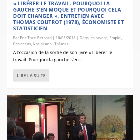
« LIBÉRER LE TRAVAIL. POURQUOI LA
GAUCHE S’EN MOQUE ET POURQUOI CELA
DOIT CHANGER », ENTRETIEN AVEC
THOMAS COUTROT (1978), ÉCONOMISTE ET
STATISTICIEN
Par
Eric Tazé-Bernard
|
16/05/2018
|
Dans les rayons
,
Emploi
,
Entretiens
,
Nos alumni
,
Thèmes
A l’occasion de la sortie de son livre « Libérer le
travail. Pourquoi la gauche s’en...
LIRE LA SUITE