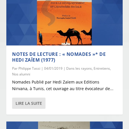
NOTES DE LECTURE : « NOMADES »* DE
HEDI ZAÏEM (1977)
Par
Philippe Tassi
|
04/01/2019
|
Dans les rayons
,
Entretiens
,
Nos alumni
Nomades Publié par Hedi Zaïem aux Editions
Nirvana, à Tunis, cet ouvrage au titre évocateur de...
LIRE LA SUITE