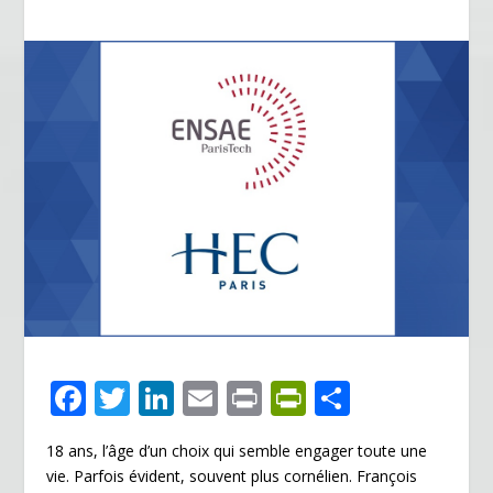
F
T
Li
E
Pr
Pr
P
ac
w
n
m
in
in
ar
18 ans, l’âge d’un choix qui semble engager toute une
e
itt
k
ai
t
tF
ta
vie. Parfois évident, souvent plus cornélien. François