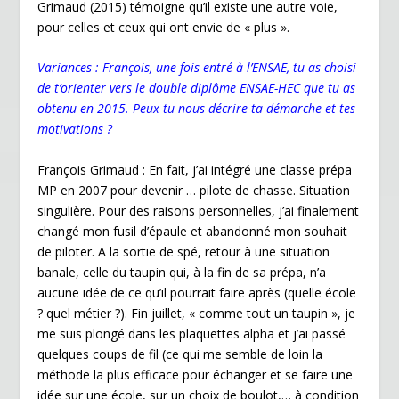
b
er
e
l
ri
g
Grimaud (2015) témoigne qu’il existe une autre voie,
o
dI
e
er
pour celles et ceux qui ont envie de « plus ».
o
n
n
Variances : François, une fois entré à l’ENSAE, tu as choisi
k
dl
de t’orienter vers le double diplôme ENSAE-HEC que tu as
obtenu en 2015. Peux-tu nous décrire ta démarche et tes
y
motivations ?
François Grimaud : En fait, j’ai intégré une classe prépa
MP en 2007 pour devenir … pilote de chasse. Situation
singulière. Pour des raisons personnelles, j’ai finalement
changé mon fusil d’épaule et abandonné mon souhait
de piloter. A la sortie de spé, retour à une situation
banale, celle du taupin qui, à la fin de sa prépa, n’a
aucune idée de ce qu’il pourrait faire après (quelle école
? quel métier ?). Fin juillet, « comme tout un taupin », je
me suis plongé dans les plaquettes alpha et j’ai passé
quelques coups de fil (ce qui me semble de loin la
méthode la plus efficace pour échanger et se faire une
idée sur une école, sur un choix de boulot,… à condition