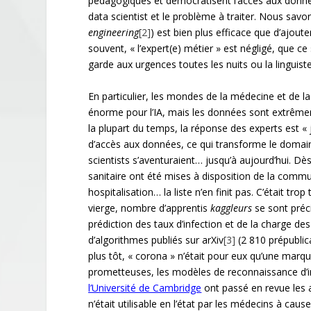
pédagogiques et démocratisent l’accès aux donnée
data scientist et le problème à traiter. Nous savo
engineering
[2]
) est bien plus efficace que d’ajou
souvent, « l’expert(e) métier » est négligé, que c
garde aux urgences toutes les nuits ou la linguiste
En particulier, les mondes de la médecine et de la b
énorme pour l’IA, mais les données sont extrêmemen
la plupart du temps, la réponse des experts est « je
d’accès aux données, ce qui transforme le domain
scientists s’aventuraient… jusqu’à aujourd’hui. D
sanitaire ont été mises à disposition de la comm
hospitalisation… la liste n’en finit pas. C’était tro
vierge, nombre d’apprentis
kaggleurs
se sont préci
prédiction des taux d’infection et de la charge de
d’algorithmes publiés sur arXiv
[3]
(2 810 prépublica
plus tôt, « corona » n’était pour eux qu’une marqu
prometteuses, les modèles de reconnaissance d’i
l’Université de Cambridge
ont passé en revue les 
n’était utilisable en l’état par les médecins à cau