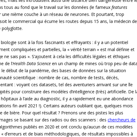
s, mais iles introduisent aussi une distance bien dangereuse entre l
ns tous au fond que le travail sur les données (le fameux
features
ter une nième couche à un réseau de neurones. Et pourtant, trop
e soit le commercial qui écume les routes depuis 15 ans, la médecin d
 polyglotte.
iologie sont à la fois fascinants et effrayants : il y a un potentiel
t compliquées et partielles, la « vérité terrain » est mal définie et
 ne sais pas ». S’ajoutent à cela les difficultés légales et éthiques
e de l’
Health Data Science
en un champ de mines où trop peu de dat
ès le début de la pandémie, des bases de données sur la situation
unauté scientifique : nombre de cas, nombre de tests, décès,
p tentant : voyant ces datasets, tel des aventuriers arrivant sur une île
pités pour construire des modèles d’intelligence (très) artificielle. De l
s hôpitaux à l’aide au diagnostic, il y a rapidement eu une abondance
tions fin avril 2021 !). Certains auteurs oubliant que, quelques mois
e de bière. Pour quel résultat ? Prenons une des pistes les plus
mages se basant sur des radios ou des scanners : des
chercheurs de
algorithmes publiés en 2020 et ont conclu qu’aucun de ces modèles
se « d’erreurs et de biais méthodologiques, de résultats impossibles à