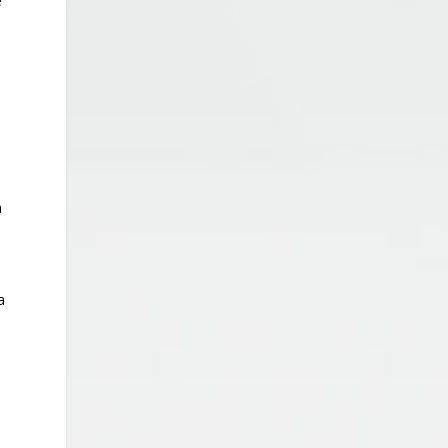
e
e
a
a