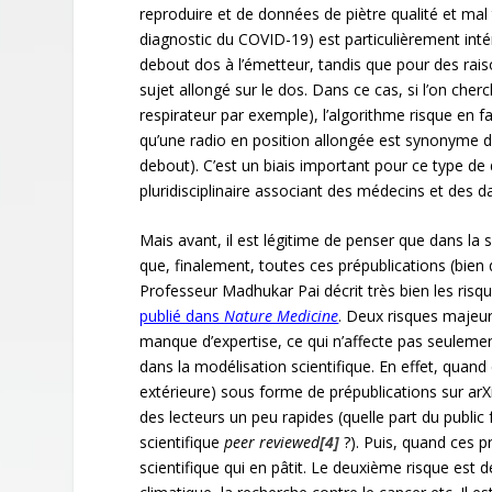
reproduire et de données de piètre qualité et mal 
diagnostic du COVID-19) est particulièrement intér
debout dos à l’émetteur, tandis que pour des raiso
sujet allongé sur le dos. Dans ce cas, si l’on che
respirateur par exemple), l’algorithme risque en f
qu’une radio en position allongée est synonyme de
debout). C’est un biais important pour ce type de 
pluridisciplinaire associant des médecins et des da
Mais avant, il est légitime de penser que dans la 
que, finalement, toutes ces prépublications (bien 
Professeur Madhukar Pai décrit très bien les risq
publié dans
Nature Medicine
. Deux risques majeur
manque d’expertise, ce qui n’affecte pas seulemen
dans la modélisation scientifique. En effet, quand
extérieure) sous forme de prépublications sur arXi
des lecteurs un peu rapides (quelle part du public f
scientifique
peer reviewed
[4]
?). Puis, quand ces p
scientifique qui en pâtit. Le deuxième risque est 