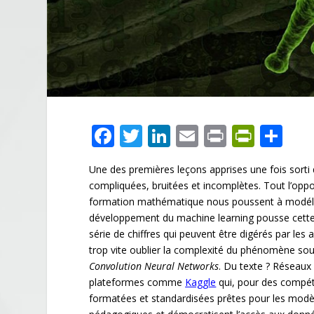
F
T
Li
E
Pr
Pr
P
ac
w
n
m
in
in
ar
Une des premières leçons apprises une fois sorti
e
itt
k
ai
t
tF
ta
compliquées, bruitées et incomplètes. Tout l’opp
b
er
e
l
ri
g
formation mathématique nous poussent à modéli
o
dI
e
er
développement du machine learning pousse cette l
série de chiffres qui peuvent être digérés par les 
o
n
n
trop vite oublier la complexité du phénomène sou
k
dl
Convolution Neural Networks
. Du texte ? Réseaux
plateformes comme
Kaggle
qui, pour des compét
y
formatées et standardisées prêtes pour les modè