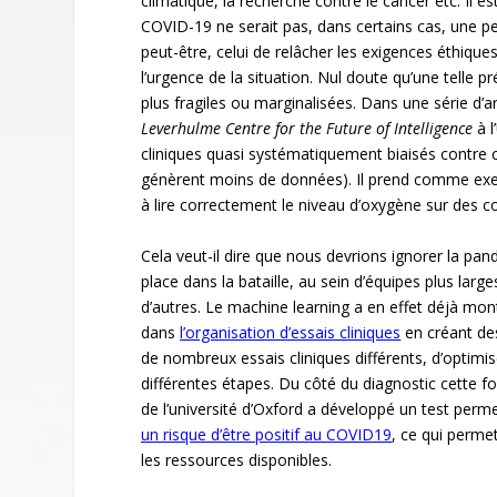
climatique, la recherche contre le cancer etc. Il e
COVID-19 ne serait pas, dans certains cas, une pe
peut-être, celui de relâcher les exigences éthique
l’urgence de la situation. Nul doute qu’une telle p
plus fragiles ou marginalisées. Dans une série d’ar
Leverhulme Centre for the Future of Intelligence
à l
cliniques quasi systématiquement biaisés contre 
génèrent moins de données). Il prend comme e
à lire correctement le niveau d’oxygène sur des 
Cela veut-il dire que nous devrions ignorer la pan
place dans la bataille, au sein d’équipes plus lar
d’autres. Le machine learning a en effet déjà mo
dans
l’organisation d’essais cliniques
en créant des
de nombreux essais cliniques différents, d’optimi
différentes étapes. Du côté du diagnostic cette fo
de l’université d’Oxford a développé un test perme
un risque d’être positif au COVID19
, ce qui perme
les ressources disponibles.