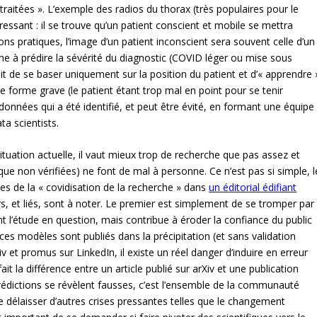
traitées ». L’exemple des radios du thorax (très populaires pour le
essant : il se trouve qu’un patient conscient et mobile se mettra
ns pratiques, l’image d’un patient inconscient sera souvent celle d’un
rche à prédire la sévérité du diagnostic (COVID léger ou mise sous
ait de se baser uniquement sur la position du patient et d’« apprendre 
 forme grave (le patient étant trop mal en point pour se tenir
données qui a été identifié, et peut être évité, en formant une équipe
ta scientists.
situation actuelle, il vaut mieux trop de recherche que pas assez et
que non vérifiées) ne font de mal à personne. Ce n’est pas si simple, l
ues de la « covidisation de la recherche » dans
un éditorial édifiant
s, et liés, sont à noter. Le premier est simplement de se tromper par
t l’étude en question, mais contribue à éroder la confiance du public
 ces modèles sont publiés dans la précipitation (et sans validation
v et promus sur LinkedIn, il existe un réel danger d’induire en erreur
ait la différence entre un article publié sur arXiv et une publication
rédictions se révèlent fausses, c’est l’ensemble de la communauté
de délaisser d’autres crises pressantes telles que le changement