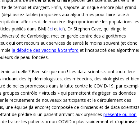
st important de se demander si faire pivoter des scientifiques vers le
rte de temps et d’argent. Enfin, s’ajoute un risque encore plus grand
s (déjà assez faibles) imposées aux algorithmes pour faire face à
récipitation affecterait de manière disproportionnée les populations le
ticles publiés dans BMJ (
ici
et
ici
), Dr Stephen Cave, qui dirige le
’Université de Cambridge, met en garde contre des algorithmes
ceux qui ont recours aux services de santé le moins souvent (et donc
xemple
la débâcle des vaccins à Stanford
et l’incapacité des algorithme
couleurs de peau foncées.
démie actuelle ? Bien sûr que non ! Les data scientists ont toute leur
ges incluant des épidémiologistes, des médecins, des biologistes et bie
ntré de belles promesses dans la lutte contre le COVID-19, par exempl
 groupes contrôle « virtuels » qui permettent d’agréger les données
ser le recrutement de nouveaux participants et le déroulement des
is, une équipe (là encore) composée de cliniciens et de data scientist
ttant de prédire si un patient arrivant aux urgences
présente ou non
t de traiter les patients « non-COVID » plus rapidement et d’optimiser