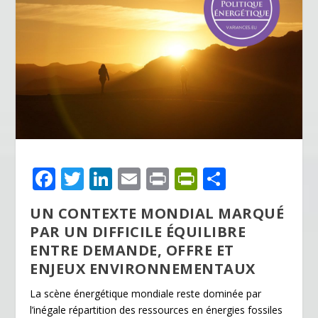
F
T
Li
E
Pr
Pr
P
ac
w
n
m
in
in
ar
UN CONTEXTE MONDIAL MARQUÉ
e
itt
k
ai
t
tF
ta
PAR UN DIFFICILE ÉQUILIBRE
b
er
e
l
ri
g
ENTRE DEMANDE, OFFRE ET
o
dI
e
er
ENJEUX ENVIRONNEMENTAUX
o
n
n
La scène énergétique mondiale reste dominée par
k
dl
l’inégale répartition des ressources en énergies fossiles