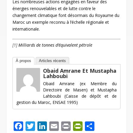
Les nombreuses actions engagées en faveur des
énergies renouvelables et de lutte contre le
changement climatique font désormais du Royaume du
Maroc un exemple reconnu à l’échelle régionale et
internationale.
[1]
Milliards de tonnes d’équivalent pétrole
À propos
Articles récents
Obaid Amrane Et Mustapha
Lahboubi
Obaid Amrane (ex Membre du
Directoire de Masen) et Mustapha
Lahboubi (Caisse de dépôt et de
gestion du Maroc, ENSAE 1995)
F
T
Li
E
Pr
Pr
P