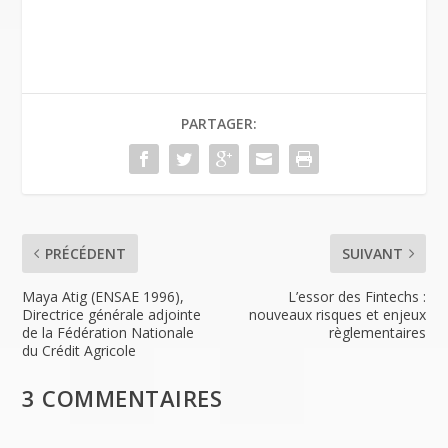
ac
w
n
m
in
in
ar
e
itt
k
ai
t
tF
ta
b
er
e
l
ri
g
o
dI
e
er
PARTAGER:
o
n
n
k
dl
y
PRÉCÉDENT
SUIVANT
Maya Atig (ENSAE 1996),
L’essor des Fintechs :
Directrice générale adjointe
nouveaux risques et enjeux
de la Fédération Nationale
règlementaires
du Crédit Agricole
3 COMMENTAIRES