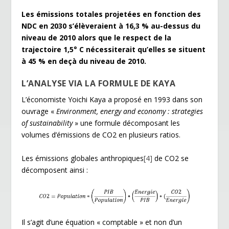
Les émissions totales projetées en fonction des
NDC en 2030 s’é
l
èveraient à 16,3 % au-dessus du
niveau de 2010 alors que le respect de la
trajectoire 1,5°
C n
écessiterait qu’elles se situent
à 45 % en deçà du niveau de 2010.
L
’
ANALYSE VIA LA FORMULE DE KAYA
L’économiste Yoichi Kaya a proposé en 1993 dans son
ouvrage «
Environment, energy and economy : strategies
of sustainability
» une formule décomposant les
volumes d’émissions de CO
2
en plusieurs ratios.
Les émissions globales anthropiques
[4]
de CO
2
se
décomposent ainsi :
Il s’agit d’une équation « comptable » et non d’un