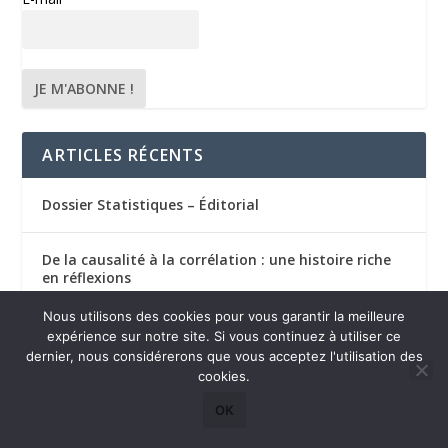
ARTICLES RÉCENTS
Dossier Statistiques – Éditorial
De la causalité à la corrélation : une histoire riche
en réflexions
Nous utilisons des cookies pour vous garantir la meilleure
L’IA générative : une histoire de mathématiques –
expérience sur notre site. Si vous continuez à utiliser ce
Voyage au cœur des équations qui font parler les
dernier, nous considérerons que vous acceptez l'utilisation des
machines
cookies.
OK
Origine et fondements statistiques de
l’hybridation des sources de données