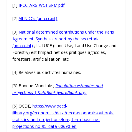
[1]
IPCC_AR6_WGI_SPM.pdf
;
[2]
All NDCs (unfccc.int)
[3]
National determined contributions under the Paris
Agreement. Synthesis report by the secretariat
(unfccc.int)
; LULUCF (Land Use, Land Use Change and
Forestry) est l’impact net des pratiques agricoles,
forestiers, artificialisation, etc.
[4]
Relatives aux activités humaines.
[5]
Banque Mondiale ;
Population estimates and
projections | DataBank (worldbank.org)
[6]
OCDE,
https://www.oecd-
ilibrary.org/economics/data/oecd-economic-outlook-
statistics-and-projections/long-term-baseline-
projections-no-95_data-00690-en