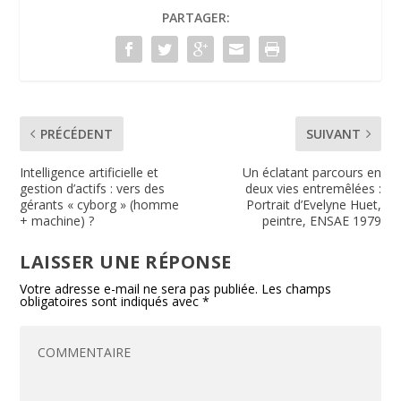
o
dI
e
er
PARTAGER:
o
n
n
k
dl
y
PRÉCÉDENT
SUIVANT
Intelligence artificielle et
Un éclatant parcours en
gestion d’actifs : vers des
deux vies entremêlées :
gérants « cyborg » (homme
Portrait d’Evelyne Huet,
+ machine) ?
peintre, ENSAE 1979
LAISSER UNE RÉPONSE
Votre adresse e-mail ne sera pas publiée.
Les champs
obligatoires sont indiqués avec
*