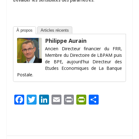
À propos
Articles récents
Philippe Aurain
Ancien Directeur financier du FRR,
Membre du Directoire de LBPAM puis
de BPE, aujourd'hui Directeur des
Etudes Economiques de La Banque
Postale.
F
T
Li
E
Pr
Pr
P
ac
w
n
m
in
in
ar
e
itt
k
ai
t
tF
ta
b
er
e
l
ri
g