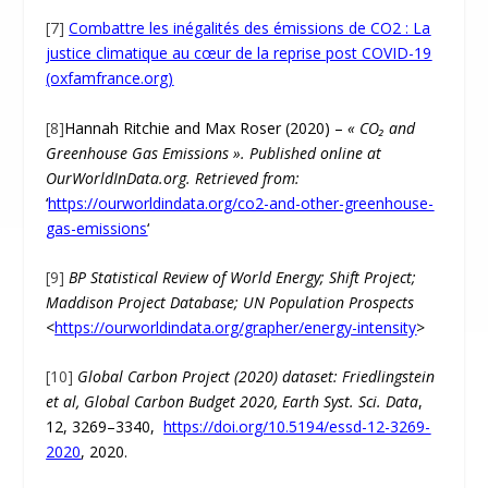
[7]
Combattre les inégalités des émissions de CO2 : La
justice climatique au cœur de la reprise post COVID-19
(oxfamfrance.org)
[8]
Hannah Ritchie and Max Roser (2020) –
« CO₂ and
Greenhouse Gas Emissions ». Published online at
OurWorldInData.org. Retrieved from:
‘
https://ourworldindata.org/co2-and-other-greenhouse-
gas-emissions
‘
[9]
BP Statistical Review of World Energy; Shift Project;
Maddison Project Database; UN Population Prospects
<
https://ourworldindata.org/grapher/energy-intensity
>
[10]
Global Carbon Project (2020) dataset: Friedlingstein
et al, Global Carbon Budget 2020, Earth Syst. Sci. Data
,
12, 3269–3340,
https://doi.org/10.5194/essd-12-3269-
2020
, 2020.