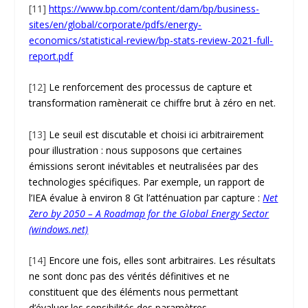
[11]
https://www.bp.com/content/dam/bp/business-
sites/en/global/corporate/pdfs/energy-
economics/statistical-review/bp-stats-review-2021-full-
report.pdf
[12]
Le renforcement des processus de capture et
transformation ramènerait ce chiffre brut à zéro en net.
[13]
Le seuil est discutable et choisi ici arbitrairement
pour illustration : nous supposons que certaines
émissions seront inévitables et neutralisées par des
technologies spécifiques. Par exemple, un rapport de
l’IEA évalue à environ 8 Gt l’atténuation par capture :
Net
Zero by 2050 – A Roadmap for the Global Energy Sector
(windows.net)
[14]
Encore une fois, elles sont arbitraires. Les résultats
ne sont donc pas des vérités définitives et ne
constituent que des éléments nous permettant
d’évaluer les sensibilités des paramètres.