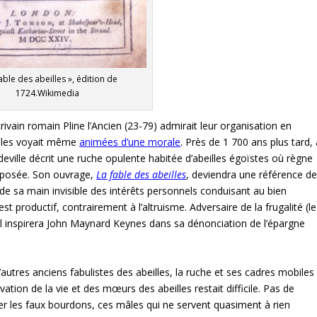
able des abeilles », édition de
1724.Wikimedia
écrivain romain Pline l’Ancien (23-79) admirait leur organisation en
Il les voyait même
animées d’une morale
. Près de 1 700 ans plus tard, 
eville décrit une ruche opulente habitée d’abeilles égoïstes où règne
a imposée. Son ouvrage,
La fable des abeilles
, deviendra une référence d
de sa main invisible des intérêts personnels conduisant au bien
productif, contrairement à l’altruisme. Adversaire de la frugalité (le
), il inspirera John Maynard Keynes dans sa dénonciation de l’épargne
’autres anciens fabulistes des abeilles, la ruche et ses cadres mobiles
ation de la vie et des mœurs des abeilles restait difficile. Pas de
ter les faux bourdons, ces mâles qui ne servent quasiment à rien