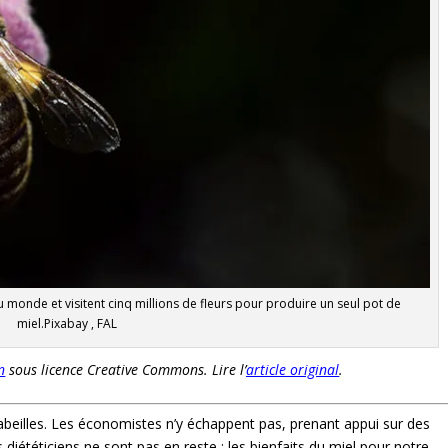
u monde et visitent cinq millions de fleurs pour produire un seul pot de
miel.Pixabay , FAL
n
sous licence Creative Commons. Lire l’
article original
.
abeilles. Les économistes n’y échappent pas, prenant appui sur des
 diététiciens ne sont pas en reste : les bienfaits du miel pour notre