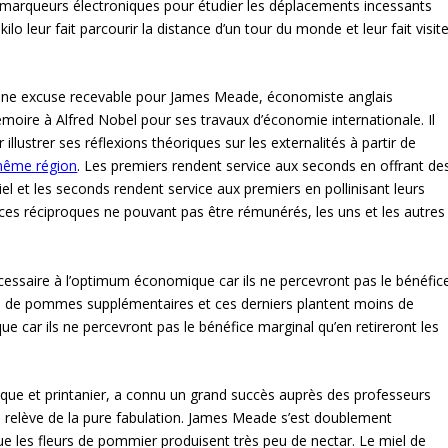
 marqueurs électroniques pour étudier les déplacements incessants
kilo leur fait parcourir la distance d’un tour du monde et leur fait visit
e une excuse recevable pour James Meade, économiste anglais
moire à Alfred Nobel pour ses travaux d’économie internationale. Il
llustrer ses réflexions théoriques sur les externalités à partir de
 même région
. Les premiers rendent service aux seconds en offrant de
miel et les seconds rendent service aux premiers en pollinisant leurs
ices réciproques ne pouvant pas être rémunérés, les uns et les autres
cessaire à l’optimum économique car ils ne percevront pas le bénéfic
los de pommes supplémentaires et ces derniers plantent moins de
car ils ne percevront pas le bénéfice marginal qu’en retireront les
que et printanier, a connu un grand succès auprès des professeurs
 relève de la pure fabulation. James Meade s’est doublement
ue les fleurs de pommier produisent très peu de nectar. Le miel de