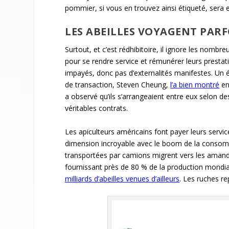
pommier, si vous en trouvez ainsi étiqueté, sera e
LES ABEILLES VOYAGENT PAR
Surtout, et c’est rédhibitoire, il ignore les nombr
pour se rendre service et rémunérer leurs prestati
impayés, donc pas d’externalités manifestes. Un é
de transaction, Steven Cheung,
l’a bien montré
en
a observé qu’ils s’arrangeaient entre eux selon des
véritables contrats.
Les apiculteurs américains font payer leurs servi
dimension incroyable avec le boom de la consom
transportées par camions migrent vers les amander
fournissant près de 80 % de la production mondia
milliards d’abeilles venues d’ailleurs
. Les ruches re