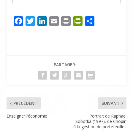
F
T
Li
E
Pr
Pr
P
ac
w
n
m
in
in
ar
e
itt
k
ai
t
tF
ta
b
er
e
l
ri
g
o
dI
e
er
PARTAGER:
o
n
n
k
dl
y
PRÉCÉDENT
SUIVANT
Enseigner l’économie
Portrait de Raphaël
Sobotka (1997), de Chopin
à la gestion de portefeuilles