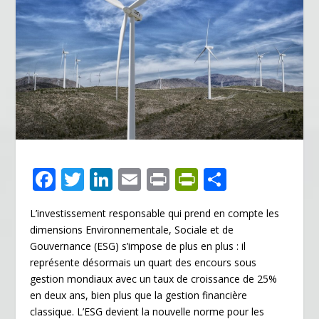
F
T
Li
E
Pr
Pr
P
ac
w
n
m
in
in
ar
L’investissement responsable qui prend en compte les
e
itt
k
ai
t
tF
ta
dimensions Environnementale, Sociale et de
b
er
e
l
ri
g
Gouvernance (ESG) s’impose de plus en plus : il
o
dI
e
er
représente désormais un quart des encours sous
gestion mondiaux avec un taux de croissance de 25%
o
n
n
en deux ans, bien plus que la gestion financière
k
dl
classique. L’ESG devient la nouvelle norme pour les