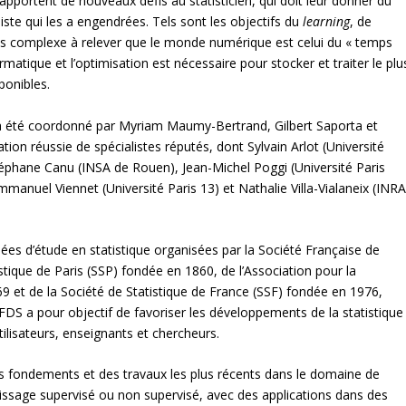
portent de nouveaux défis au statisticien, qui doit leur donner du
iste qui les a engendrées. Tels sont les objectifs du
learning
, de
 plus complexe à relever que le monde numérique est celui du « temps
ormatique et l’optimisation est nécessaire pour stocker et traiter le plu
ponibles.
, a été coordonné par Myriam Maumy-Bertrand, Gilbert Saporta et
tion réussie de spécialistes réputés, dont Sylvain Arlot (Université
téphane Canu (INSA de Rouen), Jean-Michel Poggi (Université Paris
anuel Viennet (Université Paris 13) et Nathalie Villa-Vialaneix (INRA
ées d’étude en statistique organisées par la Société Française de
istique de Paris (SSP) fondée en 1860, de l’Association pour la
69 et de la Société de Statistique de France (SSF) fondée en 1976,
SFDS a pour objectif de favoriser les développements de la statistique
tilisateurs, enseignants et chercheurs.
des fondements et des travaux les plus récents dans le domaine de
ntissage supervisé ou non supervisé, avec des applications dans des