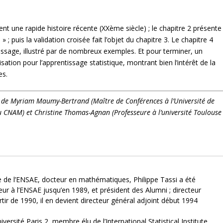
ient une rapide histoire récente (XX
ème
siècle) ; le chapitre 2 présente
; puis la validation croisée fait l’objet du chapitre 3. Le chapitre 4
issage, illustré par de nombreux exemples. Et pour terminer, un
sation pour l’apprentissage statistique, montrant bien l’intérêt de la
es.
» de Myriam Maumy-Bertrand (Maître de Conférences à l’Université de
u CNAM) et Christine Thomas-Agnan (Professeure à l’université Toulouse
e de l’ENSAE, docteur en mathématiques, Philippe Tassi a été
ur à l’ENSAE jusqu’en 1989, et président des Alumni ; directeur
tir de 1990, il en devient directeur général adjoint début 1994
versité Paris 2, membre élu de l’International Statistical Institute