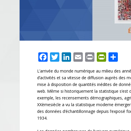
F
T
Li
E
Pr
Pr
P
ac
w
n
m
in
in
ar
L’arrivée du monde numérique au milieu des anné
e
itt
k
ai
t
tF
ta
d’activités et sa vitesse de diffusion auprès des m
b
er
e
l
ri
g
mise à disposition de quantités inédites de don
o
dI
e
er
web. Même si historiquement la statistique s’est d
exemple, les recensements démographiques, agricol
o
n
n
XX
ème
siècle a vu la statistique moderne émerger
k
dl
des données d’échantillonnage depuis l’exposé fo
1934.
y