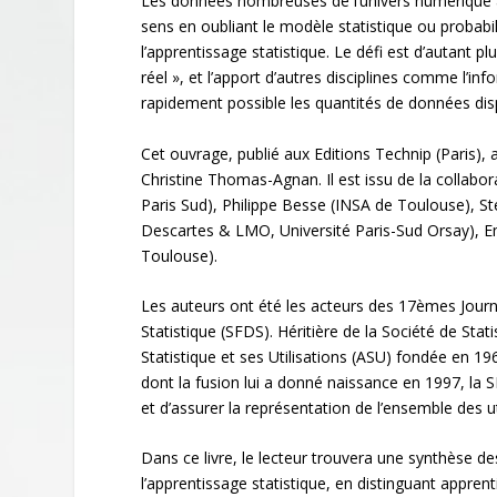
Les données nombreuses de l’univers numérique ap
sens en oubliant le modèle statistique ou probabil
l’apprentissage statistique. Le défi est d’autant
réel », et l’apport d’autres disciplines comme l’inf
rapidement possible les quantités de données dis
Cet ouvrage, publié aux Editions Technip (Paris)
Christine Thomas-Agnan. Il est issu de la collabora
Paris Sud), Philippe Besse (INSA de Toulouse), S
Descartes & LMO, Université Paris-Sud Orsay), Emm
Toulouse).
Les auteurs ont été les acteurs des 17
èmes
Journ
Statistique (SFDS). Héritière de la Société de Stat
Statistique et ses Utilisations (ASU) fondée en 19
dont la fusion lui a donné naissance en 1997, la 
et d’assurer la représentation de l’ensemble des u
Dans ce livre, le lecteur trouvera une synthèse 
l’apprentissage statistique, en distinguant appre