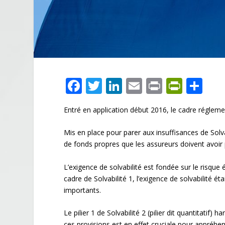
F
T
Li
E
Pr
Pr
P
ac
w
n
m
in
in
ar
Entré en application début 2016, le cadre réglementa
e
itt
k
ai
t
tF
ta
b
er
e
l
ri
g
Mis en place pour parer aux insuffisances de Solva
o
dI
e
er
de fonds propres que les assureurs doivent avoir p
o
n
n
L’exigence de solvabilité est fondée sur le risque
k
dl
cadre de Solvabilité 1, l’exigence de solvabilité 
importants.
y
Le pilier 1 de Solvabilité 2 (pilier dit quantitatif
ces provisions est en effet cruciale pour appréhend