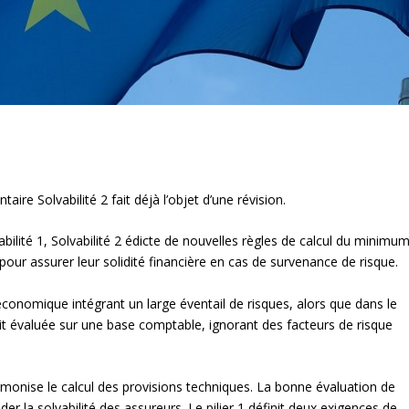
ire Solvabilité 2 fait déjà l’objet d’une révision.
bilité 1, Solvabilité 2 édicte de nouvelles règles de calcul du minimu
our assurer leur solidité financière en cas de survenance de risque.
 économique intégrant un large éventail de risques, alors que dans le
était évaluée sur une base comptable, ignorant des facteurs de risque
) harmonise le calcul des provisions techniques. La bonne évaluation de
er la solvabilité des assureurs. Le pilier 1 définit deux exigences de