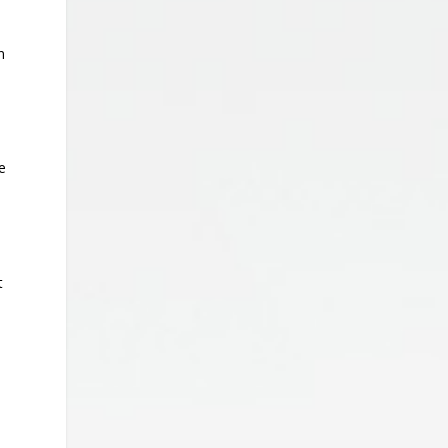
n
e
t