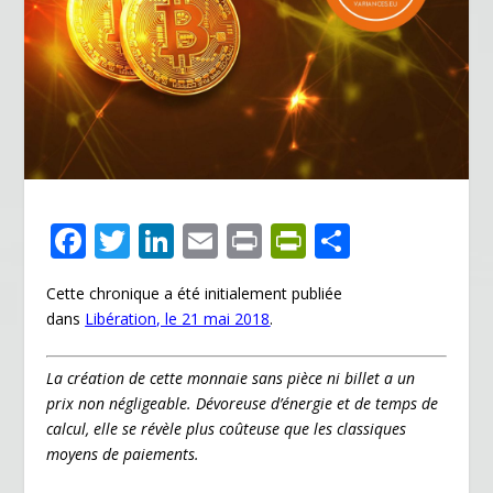
F
T
Li
E
Pr
Pr
P
ac
w
n
m
in
in
ar
Cette chronique a été initialement publiée
e
itt
k
ai
t
tF
ta
dans
Libération, le 21 mai 2018
.
b
er
e
l
ri
g
o
dI
e
er
La création de cette monnaie sans pièce ni billet a un
o
n
n
prix non négligeable. Dévoreuse d’énergie et de temps de
calcul, elle se révèle plus coûteuse que les classiques
k
dl
moyens de paiements.
y