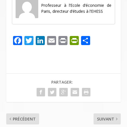
Professeur à l’Ecole d’économie de
Paris, directeur d’études à l’EHESS
F
T
Li
E
Pr
Pr
P
ac
w
n
m
in
in
ar
e
itt
k
ai
t
tF
ta
b
er
e
l
ri
g
o
dI
e
er
PARTAGER:
o
n
n
k
dl
y
PRÉCÉDENT
SUIVANT