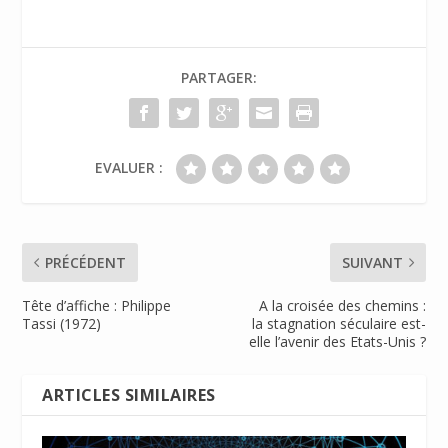
b
er
e
l
ri
g
o
dI
e
er
PARTAGER:
o
n
n
k
dl
y
EVALUER :
PRÉCÉDENT
SUIVANT
Tête d’affiche : Philippe
A la croisée des chemins :
Tassi (1972)
la stagnation séculaire est-
elle l’avenir des Etats-Unis ?
ARTICLES SIMILAIRES