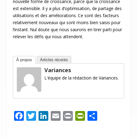
nouvelle forme de croissance, parce que la croissance
est extensible. Il y a plus d’optimisation, de partage des
utilisations et des améliorations. Ce sont des facteurs
relativement nouveaux qui sont moins bien saisis pour
l’instant. Nul doute que nous saurons en tirer parti pour
relever les défis qui nous attendent.
À propos
Articles récents
Variances
L'équipe de la rédaction de Variances.
F
T
Li
E
Pr
Pr
P
ac
w
n
m
in
in
ar
e
itt
k
ai
t
tF
ta