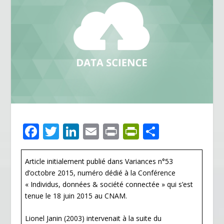
F
T
Li
E
Pr
Pr
P
ac
w
n
m
in
in
ar
e
itt
k
ai
t
tF
ta
Article initialement publié dans Variances n°53
d’octobre 2015, numéro dédié à la Conférence
b
er
e
l
ri
g
« Individus, données & société connectée » qui s’est
o
dI
e
er
tenue le 18 juin 2015 au CNAM.
o
n
n
Lionel Janin (2003) intervenait à la suite du