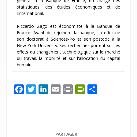
général à la Banque de France, en charge des
statistiques, des études économiques et de
l’international.
Riccardo Zago est économiste à la Banque de
France. Avant de rejoindre la banque, ila effectué
son doctorat à Sciences-Po et son postdoc à la
New York University. Ses recherches portent sur les
effets du changement technologique sur le marché
du travail, la mobilité et sur l'allocation du capital
humain.
F
T
Li
E
Pr
Pr
P
ac
w
n
m
in
in
ar
e
itt
k
ai
t
tF
ta
b
er
e
l
ri
g
o
dI
e
er
PARTAGER: