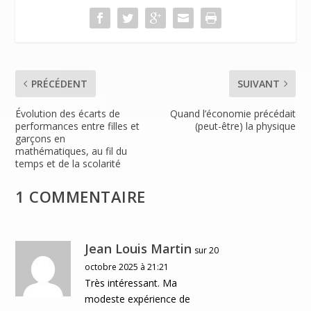
o
n
n
k
dl
y
PRÉCÉDENT
SUIVANT
Évolution des écarts de
Quand l’économie précédait
performances entre filles et
(peut-être) la physique
garçons en
mathématiques, au fil du
temps et de la scolarité
1 COMMENTAIRE
Jean Louis Martin
sur 20
octobre 2025 à 21:21
Très intéressant. Ma
modeste expérience de