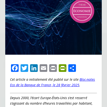
F
T
Li
E
Pr
Pr
P
ac
w
n
m
in
in
ar
Cet article a initialement été publié sur le site
Bloc-notes
e
itt
k
ai
t
tF
ta
Eco de la Banque de France, le 28 février 2025
.
b
er
e
l
ri
g
o
dI
e
er
Depuis 2000, l’écart Europe-États-Unis s’est resserré
o
n
n
s’agissant du nombre d’heures travaillées par habitant,