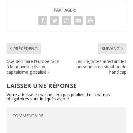
o
dI
e
er
PARTAGER:
o
n
n
k
dl
y
PRÉCÉDENT
SUIVANT
Que doit faire l’Europe face
Les inégalités affectant les
à la nouvelle crise du
personnes en situation de
capitalisme globalisé ?
handicap
LAISSER UNE RÉPONSE
Votre adresse e-mail ne sera pas publiée.
Les champs
obligatoires sont indiqués avec
*