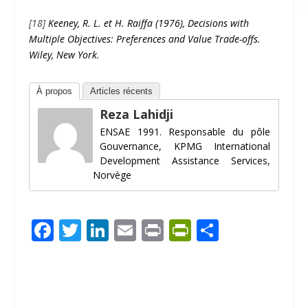
[18]
Keeney, R. L. et H. Raiffa (1976), Decisions with
Multiple Objectives: Preferences and Value Trade-offs.
Wiley, New York.
À propos
Articles récents
Reza Lahidji
ENSAE 1991. Responsable du pôle
Gouvernance, KPMG International
Development Assistance Services,
Norvège
F
T
Li
E
Pr
Pr
P
ac
w
n
m
in
in
ar
e
itt
k
ai
t
tF
ta
b
er
e
l
ri
g