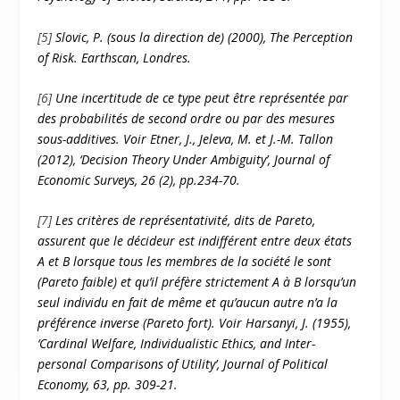
[5]
Slovic, P. (sous la direction de) (2000), The Perception
of Risk. Earthscan, Londres.
[6]
Une incertitude de ce type peut être représentée par
des probabilités de second ordre ou par des mesures
sous-additives. Voir Etner, J., Jeleva, M. et J.-M. Tallon
(2012), ‘Decision Theory Under Ambiguity’, Journal of
Economic Surveys, 26 (2), pp.234-70.
[7]
Les critères de représentativité, dits de Pareto,
assurent que le décideur est indifférent entre deux états
A et B lorsque tous les membres de la société le sont
(Pareto faible) et qu’il préfère strictement A à B lorsqu’un
seul individu en fait de même et qu’aucun autre n’a la
préférence inverse (Pareto fort). Voir Harsanyi, J. (1955),
‘Cardinal Welfare, Individualistic Ethics, and Inter-
personal Comparisons of Utility’, Journal of Political
Economy, 63, pp. 309-21.