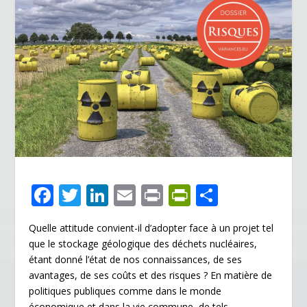
F
T
Li
E
Pr
Pr
P
ac
w
n
m
in
in
ar
Quelle attitude convient-il d’adopter face à un projet tel
e
itt
k
ai
t
tF
ta
que le stockage géologique des déchets nucléaires,
b
er
e
l
ri
g
étant donné l’état de nos connaissances, de ses
o
dI
e
er
avantages, de ses coûts et des risques ? En matière de
politiques publiques comme dans le monde
o
n
n
économique et dans la vie commune, de tels