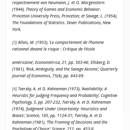
respectivement von Neumann, J. et O. Morgenstern
(1944), Theory of Games and Economic Behavior.
Princeton University Press, Princeton; et Savage, L. (1954),
The Foundations of Statistics. Dover Publications, New
York.
[3]
Allais, M. (1953), ‘Le comportement de l’homme
rationnel devant le risque : Critique de l’école
américaine’, Econometrica, 21, pp. 503-46; Ellsberg, D.
(1961), ‘Risk, Ambiguity, and the Savage Axioms’, Quarterly
Journal of Economics, 75(4), pp. 643-69.
[4]
Tversky, A. et D. Kahneman (1973), ‘Availability: A
Heuristic for Judging Frequency and Probability’, Cognitive
Psychology, 5, pp. 207-232, Tversky, A. et D. Kahneman
(1974), ‘Judgment Under Uncertainty: Heuristics and
Biases’, Science, 185, pp. 1124-31; Tversky, A. et D.
Kahneman (1981), ‘The Framing of Decisions and the
Psychology of Choice’, Science, 211, pp. 453-8.