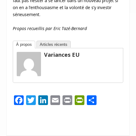
faut pas hésiter à se lancer dans un nouveau projet si
on en a l’enthousiasme et la volonté de s’y investir
sérieusement.
Propos recueillis par Eric Tazé-Bernard
À propos
Articles récents
Variances EU
F
T
Li
E
Pr
Pr
P
ac
w
n
m
in
in
ar
e
itt
k
ai
t
tF
ta
b
er
e
l
ri
g