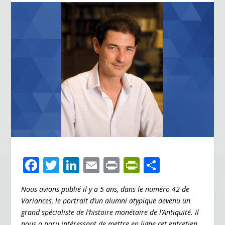
F
T
Li
E
Pr
Pr
P
ac
w
n
m
in
in
ar
Nous avions publié il y a 5 ans, dans le numéro 42 de
e
itt
k
ai
t
tF
ta
Variances, le
portrait
d’un alumni atypique devenu un
b
er
e
l
ri
g
grand spécialiste de l’histoire monétaire de l’Antiquité. Il
nous a paru intéressant de mettre en ligne cet entretien,