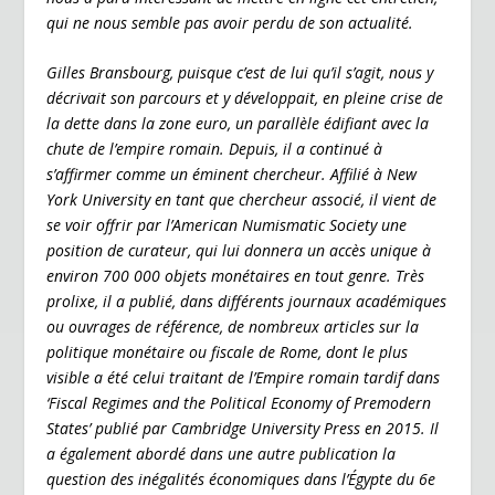
o
dI
e
er
qui ne nous semble pas avoir perdu de son actualité.
o
n
n
k
dl
Gilles
Bransbourg
, puisque c’est de lui qu’il s’agit, nous y
décrivait son parcours et y développait, en pleine crise de
y
la dette dans la zone euro, un parallèle édifiant avec la
chute de l’empire romain. Depuis, il a continué à
s’affirmer comme un éminent chercheur. Affilié à New
York University en tant que chercheur associé, il vient de
se voir offrir par l’American Numismatic Society une
position de curateur, qui lui donnera un accès unique à
environ 700 000 objets monétaires en tout genre. Très
prolixe, il a publié, dans différents journaux académiques
ou ouvrages de référence, de nombreux articles sur la
politique monétaire ou fiscale de Rome, dont le plus
visible a été celui traitant de l’Empire romain tardif dans
‘Fiscal Regimes and the Political Economy of Premodern
States’ publié par Cambridge University Press en 2015. Il
a également abordé dans une autre publication la
question des inégalités économiques dans l’Égypte du 6e