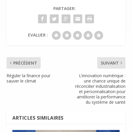
o
dI
e
er
PARTAGER:
o
n
n
k
dl
y
EVALUER :
PRÉCÉDENT
SUIVANT
Réguler la finance pour
L’innovation numérique :
sauver le climat
une chance unique de
réconcilier industrialisation
et personnalisation pour
améliorer la performance
du système de santé
ARTICLES SIMILAIRES