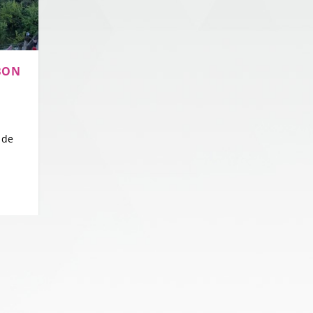
BON
 de