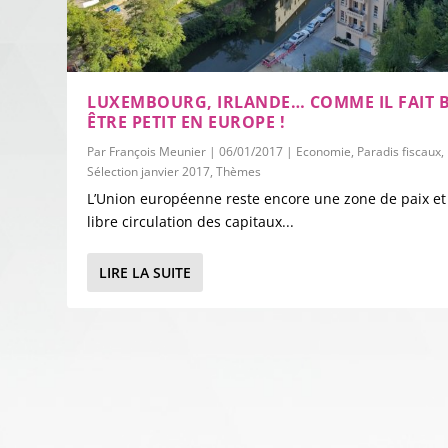
LUXEMBOURG, IRLANDE… COMME IL FAIT 
ÊTRE PETIT EN EUROPE !
Par
François Meunier
|
06/01/2017
|
Economie
,
Paradis fiscaux
,
Sélection janvier 2017
,
Thèmes
L’Union européenne reste encore une zone de paix et
libre circulation des capitaux...
LIRE LA SUITE