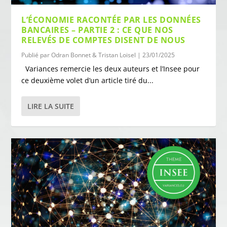
L’ÉCONOMIE RACONTÉE PAR LES DONNÉES
BANCAIRES – PARTIE 2 : CE QUE NOS
RELEVÉS DE COMPTES DISENT DE NOUS
Publié par
Odran Bonnet & Tristan Loisel
|
23/01/2025
Variances remercie les deux auteurs et l’Insee pour
ce deuxième volet d’un article tiré du...
LIRE LA SUITE