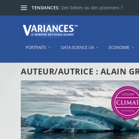
TENDANCES:
Des bébés ou des pionniers ?
PORTRAITS
DATA SCIENCE / IA
ECONOMIE
AUTEUR/AUTRICE :
ALAIN G